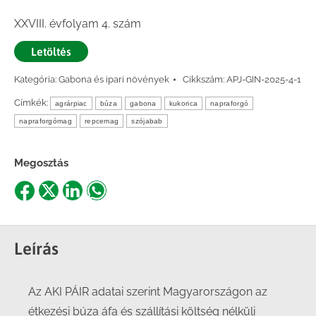
XXVIII. évfolyam 4. szám
Letöltés
Kategória:
Gabona és ipari növények
Cikkszám:
APJ-GIN-2025-4-1
Címkék:
agrárpiac
búza
gabona
kukorica
napraforgó
napraforgómag
repcemag
szójabab
Megosztás
Share
Share
Share
Share
on
on
on
on
Facebook
X
LinkedIn
WhatsApp
Leírás
Az AKI PÁIR adatai szerint Magyarországon az
étkezési búza áfa és szállítási költség nélküli