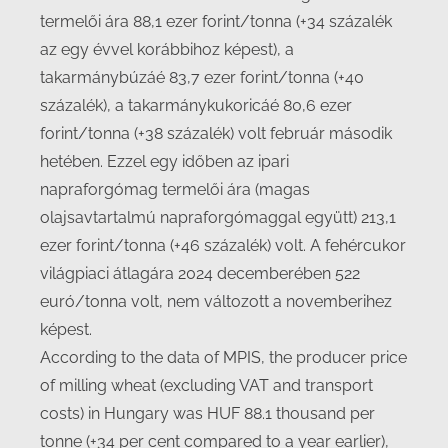
termelői ára 88,1 ezer forint/tonna (+34 százalék
az egy évvel korábbihoz képest), a
takarmánybúzáé 83,7 ezer forint/tonna (+40
százalék), a takarmánykukoricáé 80,6 ezer
forint/tonna (+38 százalék) volt február második
hetében. Ezzel egy időben az ipari
napraforgómag termelői ára (magas
olajsavtartalmú napraforgómaggal együtt) 213,1
ezer forint/tonna (+46 százalék) volt. A fehércukor
világpiaci átlagára 2024 decemberében 522
euró/tonna volt, nem változott a novemberihez
képest.
According to the data of MPIS, the producer price
of milling wheat (excluding VAT and transport
costs) in Hungary was HUF 88.1 thousand per
tonne (+34 per cent compared to a year earlier),