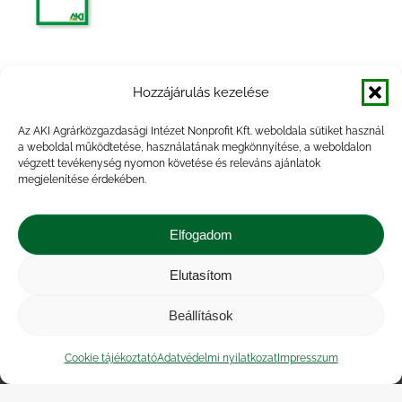
Agrárpiaci jelentések – Gabona és ipari
Hozzájárulás kezelése
növények
Az AKI Agrárközgazdasági Intézet Nonprofit Kft. weboldala sütiket használ
a weboldal működtetése, használatának megkönnyítése, a weboldalon
végzett tevékenység nyomon követése és releváns ajánlatok
megjelenítése érdekében.
Agrárpiaci jelentések – Gabona és ipari
növények
Elfogadom
Elutasítom
Beállítások
Impresszum
|
Kapcsolat
|
Jogi nyilatkozat
|
Közérdekű adatok
|
Adatvédelmi nyilatkozat
|
Cookie tájékoztató
Adatvédelmi nyilatkozat
Impresszum
Akadálymentesítési nyilatkozat
|
Cookie