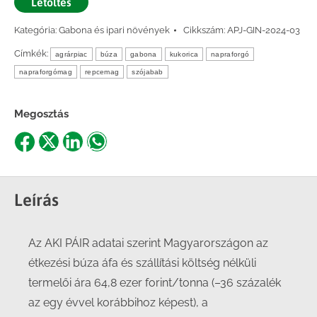
Letöltés
Kategória:
Gabona és ipari növények
Cikkszám:
APJ-GIN-2024-03
Címkék:
agrárpiac
búza
gabona
kukorica
napraforgó
napraforgómag
repcemag
szójabab
Megosztás
Share
Share
Share
Share
on
on
on
on
Facebook
X
LinkedIn
WhatsApp
Leírás
Az AKI PÁIR adatai szerint Magyarországon az
étkezési búza áfa és szállítási költség nélküli
termelői ára 64,8 ezer forint/tonna (–36 százalék
az egy évvel korábbihoz képest), a