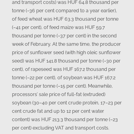
and transport costs) was HUF 64.8 thousand per
tonne (–36 per cent compared to a year earlier),
of feed wheat was HUF 63.3 thousand per tonne
(–41 per cent), of feed maize was HUF 59.7
thousand per tonne (–37 per cent) in the second
week of February. At the same time, the producer
price of sunflower seed (with high oleic sunflower
seed) was HUF 141.8 thousand per tonne (–30 per
cent), of rapeseed was HUF 167.2 thousand per
tonne (–22 per cent), of soybean was HUF 167.2
thousand per tonne (–15 per cent). Meanwhile,
processors’ sale price of full-fat (extruded)
soybean (30–40 per cent crude protein, 17–23 per
cent crude fat and up to 12 per cent water
content) was HUF 213.3 thousand per tonne (–23
per cent) excluding VAT and transport costs.