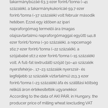
takarmánybúzáé 63,3 ezer forint/tonna (–41
százalék), a takarmánykukoricáé 59,7 ezer
forint/tonna (–37 százalék) volt február második
hetében. Ezzel egy időben az ipari
napraforgómag termelői ára (magas
olajsavtartalmú napraforgómaggal együtt) 141,8
ezer forint/tonna (–30 százalék), a repcemagé
162,7 ezer forint/tonna (–22 százalék), a
szójababé 167,2 ezer forint/tonna (–15 százalék)
volt. A full-fat (extrudált) szóját (30–40 százalék
nyersfehérje-, 17–23 százalék nyerszsír- és
legfeljebb 12 százalék víztartalmú) 213,3 ezer
forint/tonna (–23 százalék) áfa és szállítási költség
nélküli áron értékesítették ugyanekkor.
According to the data of AKI PÁIR, in Hungary, the
producer price of milling wheat (excluding VAT