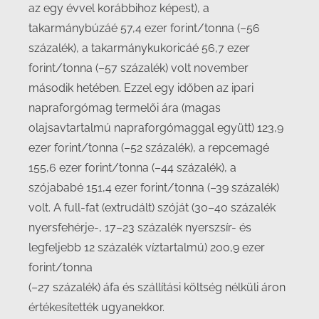
az egy évvel korábbihoz képest), a
takarmánybúzáé 57,4 ezer forint/tonna (–56
százalék), a takarmánykukoricáé 56,7 ezer
forint/tonna (–57 százalék) volt november
második hetében. Ezzel egy időben az ipari
napraforgómag termelői ára (magas
olajsavtartalmú napraforgómaggal együtt) 123,9
ezer forint/tonna (–52 százalék), a repcemagé
155,6 ezer forint/tonna (–44 százalék), a
szójababé 151,4 ezer forint/tonna (–39 százalék)
volt. A full-fat (extrudált) szóját (30–40 százalék
nyersfehérje-, 17–23 százalék nyerszsír- és
legfeljebb 12 százalék víztartalmú) 200,9 ezer
forint/tonna
(–27 százalék) áfa és szállítási költség nélküli áron
értékesítették ugyanekkor.