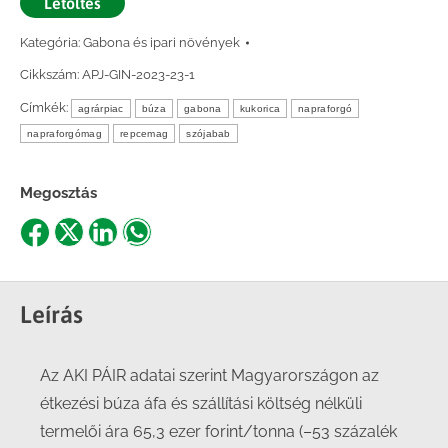
Letöltés
Kategória:
Gabona és ipari növények
Cikkszám:
APJ-GIN-2023-23-1
Címkék:
agrárpiac
búza
gabona
kukorica
napraforgó
napraforgómag
repcemag
szójabab
Megosztás
Share
Share
Share
Share
on
on
on
on
Facebook
X
LinkedIn
WhatsApp
Leírás
Az AKI PÁIR adatai szerint Magyarországon az
étkezési búza áfa és szállítási költség nélküli
termelői ára 65,3 ezer forint/tonna (–53 százalék