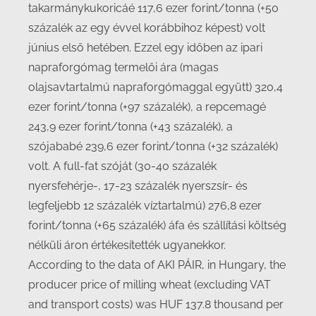
takarmánykukoricáé 117,6 ezer forint/tonna (+50
százalék az egy évvel korábbihoz képest) volt
június első hetében. Ezzel egy időben az ipari
napraforgómag termelői ára (magas
olajsavtartalmú napraforgómaggal együtt) 320,4
ezer forint/tonna (+97 százalék), a repcemagé
243,9 ezer forint/tonna (+43 százalék), a
szójababé 239,6 ezer forint/tonna (+32 százalék)
volt. A full-fat szóját (30-40 százalék
nyersfehérje-, 17-23 százalék nyerszsír- és
legfeljebb 12 százalék víztartalmú) 276,8 ezer
forint/tonna (+65 százalék) áfa és szállítási költség
nélküli áron értékesítették ugyanekkor.
According to the data of AKI PÁIR, in Hungary, the
producer price of milling wheat (excluding VAT
and transport costs) was HUF 137.8 thousand per