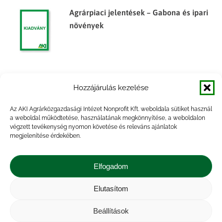
Agrárpiaci jelentések – Gabona és ipari
növények
Agrárpiaci jelentések – Gabona és ipari
Hozzájárulás kezelése
növények
Az AKI Agrárközgazdasági Intézet Nonprofit Kft. weboldala sütiket használ
a weboldal működtetése, használatának megkönnyítése, a weboldalon
végzett tevékenység nyomon követése és releváns ajánlatok
megjelenítése érdekében.
Agrárpiaci jelentések – Gabona és ipari
növények
Elfogadom
Elutasítom
Beállítások
Impresszum
|
Kapcsolat
|
Jogi nyilatkozat
|