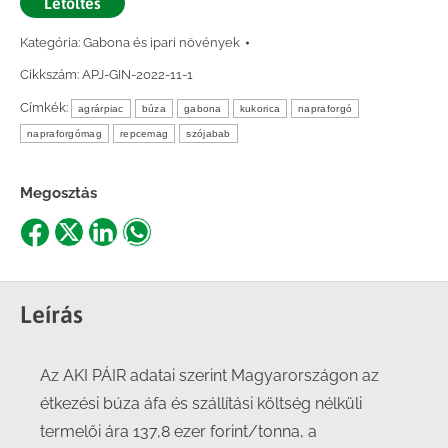
Letöltés
Kategória:
Gabona és ipari növények
Cikkszám:
APJ-GIN-2022-11-1
Címkék:
agrárpiac
búza
gabona
kukorica
napraforgó
napraforgómag
repcemag
szójabab
Megosztás
Share
Share
Share
Share
on
on
on
on
Facebook
X
LinkedIn
WhatsApp
Leírás
Az AKI PÁIR adatai szerint Magyarországon az
étkezési búza áfa és szállítási költség nélküli
termelői ára 137,8 ezer forint/tonna, a