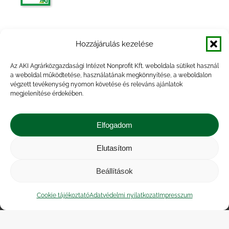
Agrárpiaci jelentések – Tej és
Hozzájárulás kezelése
tejtermékek
Az AKI Agrárközgazdasági Intézet Nonprofit Kft. weboldala sütiket használ
a weboldal működtetése, használatának megkönnyítése, a weboldalon
végzett tevékenység nyomon követése és releváns ajánlatok
megjelenítése érdekében.
Agrárpiaci jelentések – Tej és
tejtermékek
Elfogadom
Elutasítom
Beállítások
Impresszum
|
Kapcsolat
|
Jogi nyilatkozat
|
Közérdekű adatok
|
Adatvédelmi nyilatkozat
|
Cookie tájékoztató
Adatvédelmi nyilatkozat
Impresszum
Akadálymentesítési nyilatkozat
|
Cookie
tájékoztató