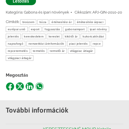
Letöltés
Kategória:
Gabona és ipari növények
Cikkszám:
APJ-GIN-2010-20
Címkék:
bioüzem
búza
értékesítési ár
értékesítési árpiaci
európai unió
export
fogyasztás
gabonaimport
ipari növény
jelentés
kereskedelem
kereslet
kikötői ár
kukoricakínálat
napraforgó
nemzetközi árinformációk
piaci jelentés
repce
repcetermelés
termelés
termelői ár
világpiac átlagár
világpiaci átlagár
Megosztás
Share
Share
Share
Share
on
on
on
on
Facebook
X
LinkedIn
WhatsApp
További információk