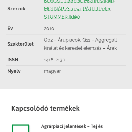
KERESZTESSYNÉ MOHR Katalin
,
Szerzők
MOLNÁR Zsuzsa
,
PÁJTLI Péter
,
STUMMER Ildikó
Év
2010
Q02 – Árupiacok, Q11 – Aggregált
Szakterület
kínálat és kereslet elemzés – Árak
ISSN
1418-2130
Nyelv
magyar
Kapcsolódó termékek
Agrárpiaci jelentések – Tej és