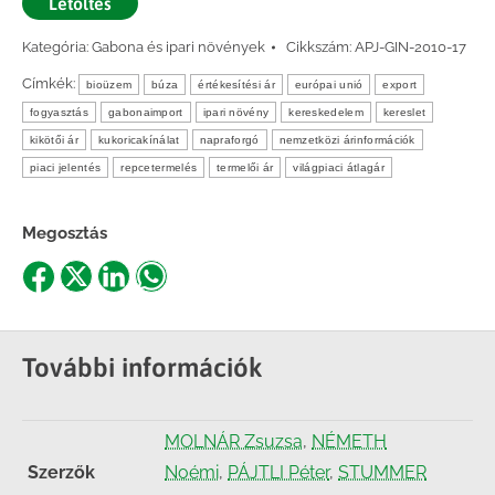
Letöltés
Kategória:
Gabona és ipari növények
Cikkszám:
APJ-GIN-2010-17
Címkék:
bioüzem
búza
értékesítési ár
európai unió
export
fogyasztás
gabonaimport
ipari növény
kereskedelem
kereslet
kikötői ár
kukoricakínálat
napraforgó
nemzetközi árinformációk
piaci jelentés
repcetermelés
termelői ár
világpiaci átlagár
Megosztás
Share
Share
Share
Share
on
on
on
on
Facebook
X
LinkedIn
WhatsApp
További információk
MOLNÁR Zsuzsa
,
NÉMETH
Szerzők
Noémi
,
PÁJTLI Péter
,
STUMMER