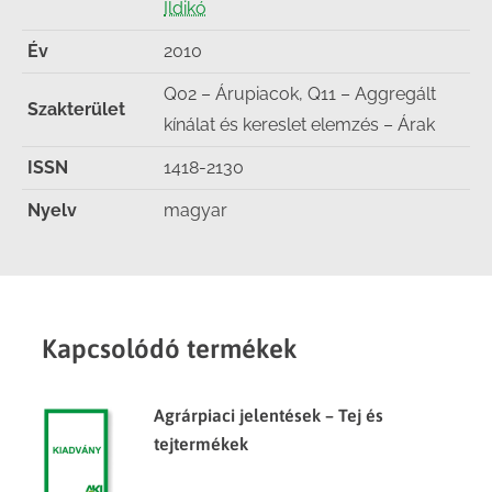
Ildikó
Év
2010
Q02 – Árupiacok, Q11 – Aggregált
Szakterület
kínálat és kereslet elemzés – Árak
ISSN
1418-2130
Nyelv
magyar
Kapcsolódó termékek
Agrárpiaci jelentések – Tej és
tejtermékek