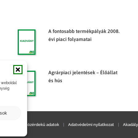
A fontosabb termékpályák 2008.
évi piaci folyamatai
Agrárpiaci jelentések – Élőállat
és hús
a weboldal
nység
ások
ilatkozat
|
Közérdekű adatok
|
Adatvédelmi nyilatkozat
|
Akadály