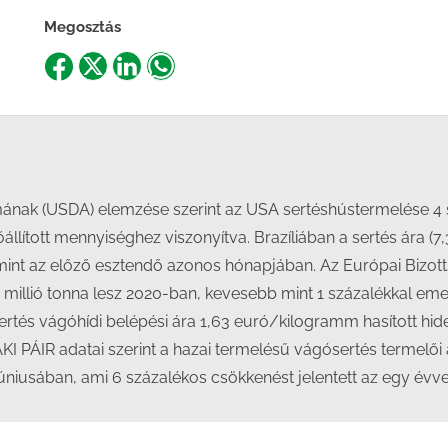
Megosztás
Share
Share
Share
Share
on
on
on
on
Facebook
X
LinkedIn
WhatsApp
mának (USDA) elemzése szerint az USA sertéshústermelése 4
ított mennyiséghez viszonyítva. Brazíliában a sertés ára (7,3
int az előző esztendő azonos hónapjában. Az Európai Bizotts
 millió tonna lesz 2020-ban, kevesebb mint 1 százalékkal eme
ertés vágóhídi belépési ára 1,63 euró/kilogramm hasított hide
 PÁIR adatai szerint a hazai termelésű vágósertés termelői ár
júniusában, ami 6 százalékos csökkenést jelentett az egy évve