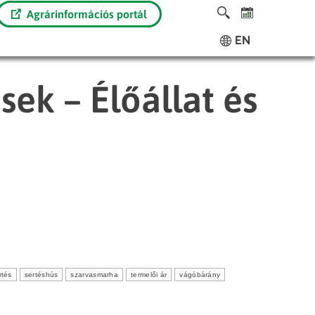
Agrárinformációs portál
EN
sek – Élőállat és
rtés
sertéshús
szarvasmarha
termelői ár
vágóbárány