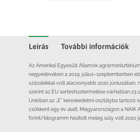
Leírás
További információk
Az Amerikai Egyesült Államok agrárminisztériu
negyedévében a 2019. július–szeptemberben előáll
százalékkal volt alacsonyabb 2020 júniusában, m
szerint az EU sertéshústermelése várhatóan 23,1
Unióban az „E” kereskedelmi osztályba tartozó s
csökkent egy év alatt. Magyarországon a NAIK AKI
forint/kilogramm hasított meleg súly volt 2020 