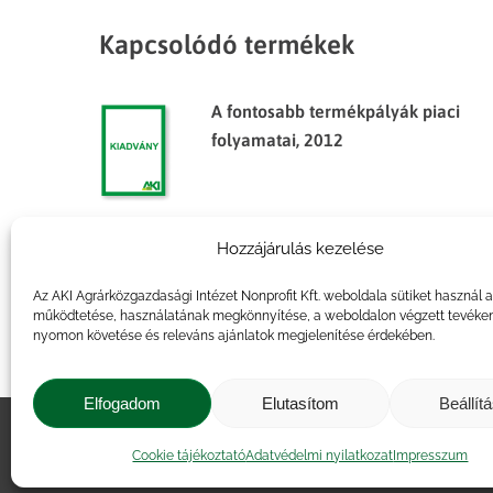
Kapcsolódó termékek
A fontosabb termékpályák piaci
folyamatai, 2012
Hozzájárulás kezelése
Agrárpiaci jelentések – Élőállat
és hús
Az AKI Agrárközgazdasági Intézet Nonprofit Kft. weboldala sütiket használ 
működtetése, használatának megkönnyítése, a weboldalon végzett tevéke
nyomon követése és releváns ajánlatok megjelenítése érdekében.
Elfogadom
Elutasítom
Beállít
Impresszum
|
Kapcsolat
|
Jogi ny
Cookie tájékoztató
Adatvédelmi nyilatkozat
Impresszum