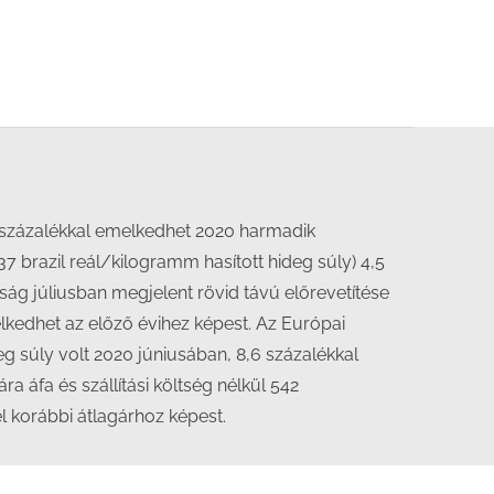
 százalékkal emelkedhet 2020 harmadik
7 brazil reál/kilogramm hasított hideg súly) 4,5
ág júliusban megjelent rövid távú előrevetítése
lkedhet az előző évihez képest. Az Európai
g súly volt 2020 júniusában, 8,6 százalékkal
a áfa és szállítási költség nélkül 542
l korábbi átlagárhoz képest.