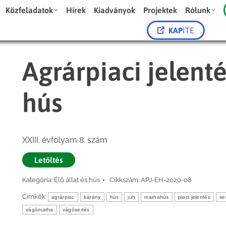
Közfeladatok
Hírek
Kiadványok
Projektek
Rólunk
KAP
ITE
Agrárpiaci jelenté
hús
XXIII. évfolyam 8. szám
Letöltés
Kategória:
Élő állat és hús
Cikkszám:
APJ-EH-2020-08
Címkék:
agrárpiac
bárány
hús
juh
marhahús
piaci jelentés
se
vágómarha
vágósertés