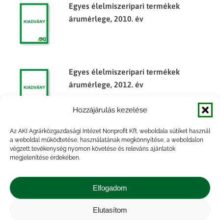
Egyes élelmiszeripari termékek
árumérlege, 2010. év
Egyes élelmiszeripari termékek
árumérlege, 2012. év
Hozzájárulás kezelése
Az AKI Agrárközgazdasági Intézet Nonprofit Kft. weboldala sütiket használ
Egyes élelmiszeripari termékek
a weboldal működtetése, használatának megkönnyítése, a weboldalon
végzett tevékenység nyomon követése és releváns ajánlatok
árumérlege, 2013. félév
megjelenítése érdekében.
Elfogadom
Elutasítom
Impresszum
|
Kapcsolat
|
Jogi nyilatkozat
|