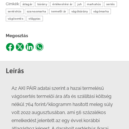
Címkék:
átlagár
bárány
értékesítési ár
juh
marhahús
sertés
sertéshús
szarvasmarha
termelői ár
vágóbárány
vágómarha
vágósertés
világpiac
Megosztás
Share
Share
Share
Share
on
on
on
on
Facebook
X
LinkedIn
WhatsApp
Leírás
Az AKI PÁIR adatai szerint a hazai termelésű
vágósertés termelői ára áfa és szállítási költség
nélkül 764 forint/kilogramm hasított meleg súly
volt 2022 augusztusában, ami 56 százalékos
emelkedést jelentett az egy évvel korábbi
átlagárhoz képest. A darabolt sertéshús (karaj,