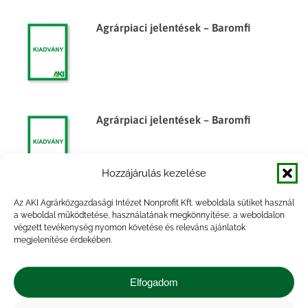
Agrárpiaci jelentések – Baromfi
Agrárpiaci jelentések – Baromfi
Hozzájárulás kezelése
Az AKI Agrárközgazdasági Intézet Nonprofit Kft. weboldala sütiket használ
Az élelmiszergazdaság
a weboldal működtetése, használatának megkönnyítése, a weboldalon
végzett tevékenység nyomon követése és releváns ajánlatok
külkereskedelme, 2014. év
megjelenítése érdekében.
Elfogadom