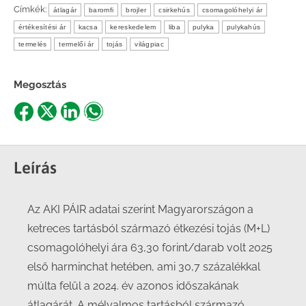
Címkék:
átlagár
baromfi
brojler
csirkehús
csomagolóhelyi ár
értékesítési ár
kacsa
kereskedelem
liba
pulyka
pulykahús
termelés
termelői ár
tojás
világpiac
Megosztás
Share
Share
Share
Share
on
on
on
on
Facebook
X
LinkedIn
WhatsApp
Leírás
Az AKI PÁIR adatai szerint Magyarországon a
ketreces tartásból származó étkezési tojás (M+L)
csomagolóhelyi ára 63,30 forint/darab volt 2025
első harminchat hetében, ami 30,7 százalékkal
múlta felül a 2024. év azonos időszakának
átlagárát. A mélyalmos tartásból származó