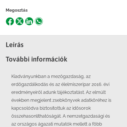
Megosztás
Share
Share
Share
Share
on
on
on
on
Facebook
X
LinkedIn
WhatsApp
Leírás
További információk
Kiadványunkban a mezőgazdaság, az
erdőgazdálkodás és az élelmiszeripar 2016. évi
eredményeiről adunk tájékoztatást. Az elmúlt
években megjelent zsebkönyvek adatköréhez is
kapcsolódva biztosítottuk az idősorok
összehasonlíthatóságát. A nemzetgazdasági és
az országos ágazati mutatók mellett a főbb