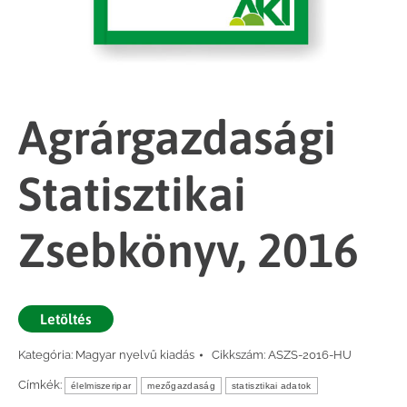
Agrárgazdasági
Statisztikai
Zsebkönyv, 2016
Letöltés
Kategória:
Magyar nyelvű kiadás
Cikkszám:
ASZS-2016-HU
Címkék:
élelmiszeripar
mezőgazdaság
statisztikai adatok