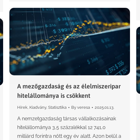
A mezőgazdaság és az élelmiszeripar
hitelállománya is csökkent
Hírek
,
Kiadvány
,
Statisztika
By
veresa
2025.01.13.
A nemzetgazdaság társas vállalkozásainak
hitelállománya 3,5 százalékkal 12 741,0
milliárd forintra nőtt egy év alatt. Azon belül a