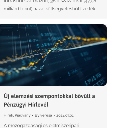
forrásból származott, 38,0 százalékát (477,8
milliárd forint) hazai költségvetésből fizették…
Új elemzési szempontokkal bővült a
Pénzügyi Hírlevél
Hírek
,
Kiadvány
By
veresa
2024.07.01.
A mezőgazdasági és élelmiszeripari