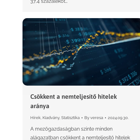
37,4 százalékot…
Csökkent a nemteljesítő hitelek
aránya
Hírek
,
Kiadvány
,
Statisztika
By
veresa
2024.09.30.
A mezőgazdaságban szinte minden
alágazatban csökkent a nemteljesítő hitelek