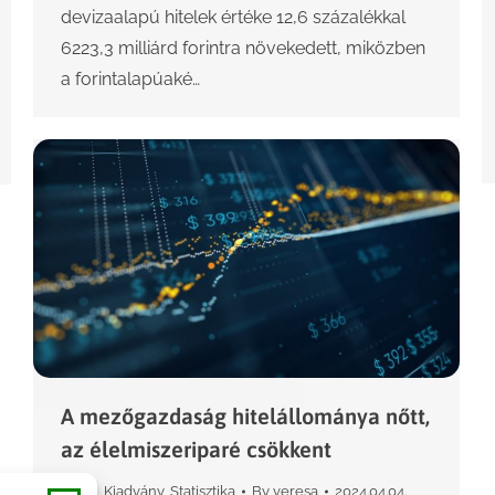
devizaalapú hitelek értéke 12,6 százalékkal
6223,3 milliárd forintra növekedett, miközben
a forintalapúaké…
A mezőgazdaság hitelállománya nőtt,
az élelmiszeriparé csökkent
Hírek
,
Kiadvány
,
Statisztika
By
veresa
2024.04.04.