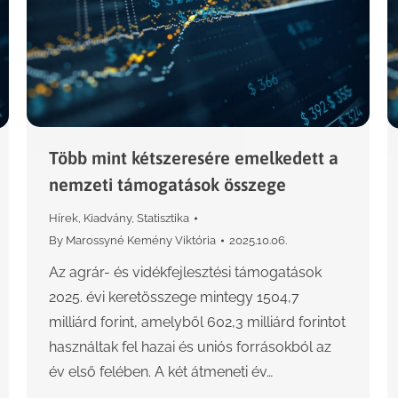
Több mint kétszeresére emelkedett a
nemzeti támogatások összege
Hírek
,
Kiadvány
,
Statisztika
By
Marossyné Kemény Viktória
2025.10.06.
Az agrár- és vidékfejlesztési támogatások
2025. évi keretösszege mintegy 1504,7
milliárd forint, amelyből 602,3 milliárd forintot
használtak fel hazai és uniós forrásokból az
év első felében. A két átmeneti év…