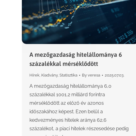
A mezőgazdaság hitelállománya 6
százalékkal mérséklődött
Hírek
,
Kiadvány
,
Statisztika
By
veresa
2025.07.03.
A mezőgazdaság hitelállománya 6,0
százalékkal 1001,2 milliárd forintra
mérséklődött az előző év azonos
időszakához képest. Ezen belül a
kedvezményes hitelek aránya 62,6
százalékot, a piaci hitelek részesedése pedig