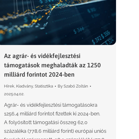
Az agrár- és vidékfejlesztési
támogatások meghaladták az 1250
milliárd forintot 2024-ben
Hírek
,
Kiadvány
,
Statisztika
By
Szabó Zoltán
2025.04.02.
Agrár- és vidékfejlesztési támogatásokra
1256,4 milliárd forintot fizettek ki 2024-ben.
A folyósított támogatási összeg 62,0
százaléka (778,6 milliárd forint) európai uniós