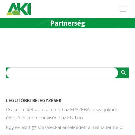
Partnerség
Search Button
Search
for:
LEGUTÓBBI BEJEGYZÉSEK
Csaknem kétszeresére nőtt az EPA/EBA-országokból
érkező cukor mennyisége az EU-ban
Egy év alatt 57 százalékkal emelkedett a málna termelői