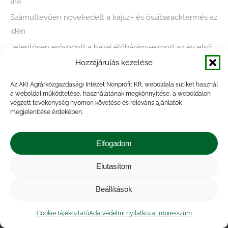
ára
Számottevően növekedett a kajszi- és őszibaracktermés az
idén
Jelentősen erősödött a hazai élőbárány-export az év első
öt hónapjában
Hozzájárulás kezelése
Közel ötödével bővült a baromfivágás Magyarországon
Az AKI Agrárközgazdasági Intézet Nonprofit Kft. weboldala sütiket használ
a weboldal működtetése, használatának megkönnyítése, a weboldalon
végzett tevékenység nyomon követése és releváns ajánlatok
megjelenítése érdekében.
Elfogadom
Elutasítom
Impresszum
|
Kapcsolat
|
Jogi nyilatkozat
|
Közérdekű adatok
|
Adatvédelmi nyilatkozat
|
Beállítások
Akadálymentesítési nyilatkozat
|
Cookie
tájékoztató
Cookie tájékoztató
Adatvédelmi nyilatkozat
Impresszum