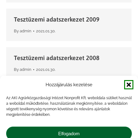
Tesztüzemi adatszerkezet 2009
By
admin
2021.01.30.
Tesztüzemi adatszerkezet 2008
By
admin
2021.01.30.
Hozzájárulás kezelése
Tesztüzemi adatszerkezet 2007
Az AKI Agrárközgazdasági Intézet Nonprofit Kft. weboldala sütiket használ
a weboldal működtetése, használatának megkönnyítése, a weboldalon
By
admin
2021.01.30.
végzett tevékenység nyomon követése és releváns ajánlatok
megjelenítése érdekében.
Elfogadom
Tesztüzemi adatszerkezet 2006