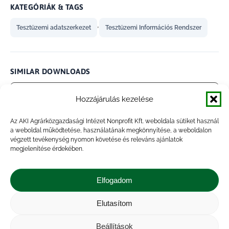
KATEGÓRIÁK & TAGS
,
Tesztüzemi adatszerkezet
Tesztüzemi Információs Rendszer
SIMILAR DOWNLOADS
No related download found!
Hozzájárulás kezelése
Az AKI Agrárközgazdasági Intézet Nonprofit Kft. weboldala sütiket használ
a weboldal működtetése, használatának megkönnyítése, a weboldalon
végzett tevékenység nyomon követése és releváns ajánlatok
megjelenítése érdekében.
admin
Updated 2021.01.30.
Elfogadom
Megosztás
Elutasítom
Share
Share
Share
Share
Beállítások