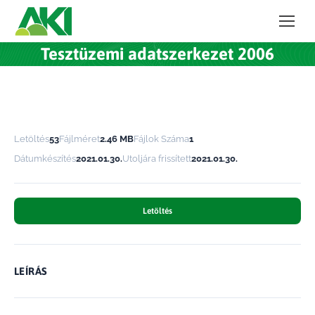
Tesztüzemi adatszerkezet 2006
Letöltés
53
Fájlméret
2.46 MB
Fájlok Száma
1
Dátumkészítés
2021.01.30.
Utoljára frissített
2021.01.30.
Letöltés
LEÍRÁS