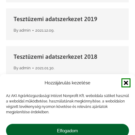
Tesztüzemi adatszerkezet 2019
By
admin
2021.12.09.
Tesztüzemi adatszerkezet 2018
By
admin
2021.01.30.
Hozzájárulás kezelése
Tesztüzemi adatszerkezet 2017
Az AKI Agrárközgazdasági Intézet Nonprofit Kft. weboldala sütiket használ
a weboldal működtetése, használatának megkönnyítése, a weboldalon
By
admin
2021.01.30.
végzett tevékenység nyomon követése és releváns ajánlatok
megjelenítése érdekében.
Elfogadom
Tesztüzemi adatszerkezet 2016