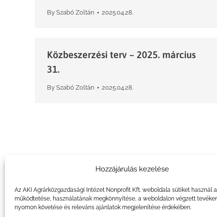
By
Szabó Zoltán
2025.04.28.
Közbeszerzési terv – 2025. március
31.
By
Szabó Zoltán
2025.04.28.
Hozzájárulás kezelése
Az AKI Agrárközgazdasági Intézet Nonprofit Kft. weboldala sütiket használ 
működtetése, használatának megkönnyítése, a weboldalon végzett tevéke
nyomon követése és releváns ajánlatok megjelenítése érdekében.