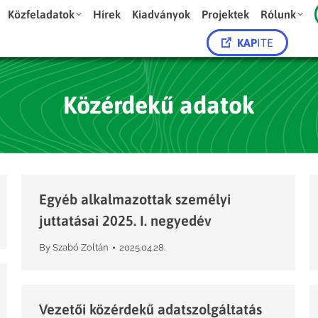
Közfeladatok
Hírek
Kiadványok
Projektek
Rólunk
KAP
ITE
Közérdekű adatok
Egyéb alkalmazottak személyi
juttatásai 2025. I. negyedév
By
Szabó Zoltán
2025.04.28.
Vezetői közérdekű adatszolgáltatás