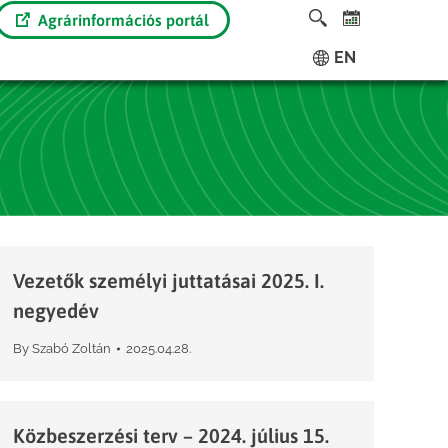
Agrárinformációs portál
EN
Vezetők személyi juttatásai 2025. I.
negyedév
By
Szabó Zoltán
2025.04.28.
Közbeszerzési terv – 2024. július 15.