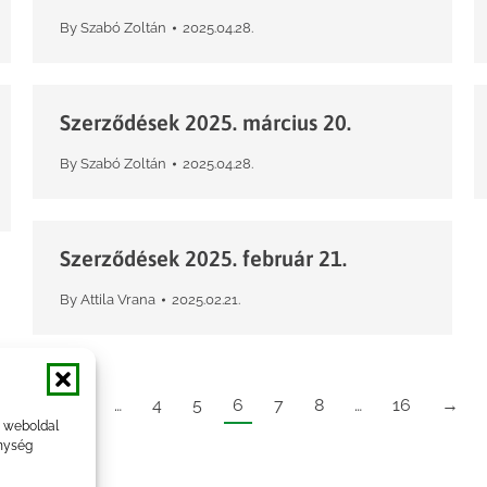
By
Szabó Zoltán
2025.04.28.
Szerződések 2025. március 20.
By
Szabó Zoltán
2025.04.28.
Szerződések 2025. február 21.
By
Attila Vrana
2025.02.21.
←
1
…
4
5
6
7
8
…
16
→
a weboldal
nység