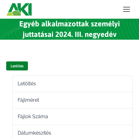
Egyéb alkalmazottak személyi
juttatásai 2024. III. negyedév
Letöltés
Letöltés
6
Fájlméret
80.75 KB
Fájlok Száma
1
Dátumkészítés
2025.01.27.