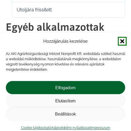
Utoljára frissített
2025.01.27.
Egyéb alkalmazottak
személyi juttatásai 2024.
Hozzájárulás kezelése
III. negyedév
Az AKI Agrárközgazdasági Intézet Nonprofit Kft. weboldala sütiket használ
a weboldal működtetése, használatának megkönnyítése, a weboldalon
végzett tevékenység nyomon követése és releváns ajánlatok
megjelenítése érdekében.
Megosztás
Elfogadom
Share
Share
Share
Share
Elutasítom
on
on
on
on
Impresszum
|
Kapcsolat
|
Jogi nyilatkozat
|
Közérdekű adatok
|
Adatvédelmi nyilatkozat
|
Facebook
X
LinkedIn
WhatsApp
Beállítások
Akadálymentesítési nyilatkozat
|
Cookie
tájékoztató
Cookie tájékoztató
Adatvédelmi nyilatkozat
Impresszum