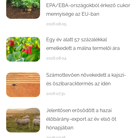
EPA/EBA-országokból érkező cukor
mennyisége az EU-ban
2026.08.05.
Egy év alatt 57 százalékkal
emelkedett a málna termelői ára
2026.08.04.
Számottevően növekedett a kajszi-
és őszibaracktermés az idén
2026.07.31.
Jelentősen erősödött a hazai
élőbárány-export az év első öt
hónapjában
2026.07.28.