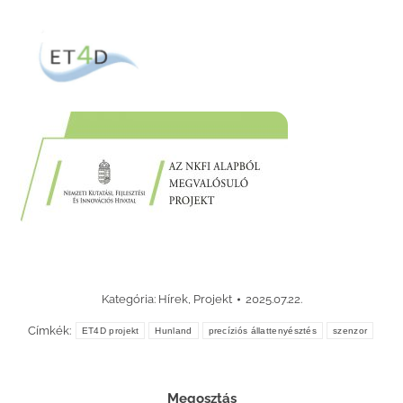
Kategória:
Hírek
,
Projekt
2025.07.22.
Címkék:
ET4D projekt
Hunland
precíziós állattenyésztés
szenzor
Megosztás