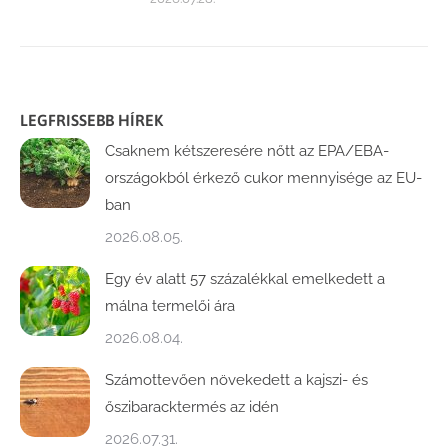
LEGFRISSEBB HÍREK
Csaknem kétszeresére nőtt az EPA/EBA-
országokból érkező cukor mennyisége az EU-
ban
2026.08.05.
Egy év alatt 57 százalékkal emelkedett a
málna termelői ára
2026.08.04.
Számottevően növekedett a kajszi- és
őszibaracktermés az idén
2026.07.31.