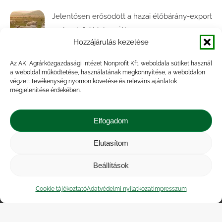
Jelentősen erősödött a hazai élőbárány-export
az év első öt hónapjában
Hozzájárulás kezelése
2026.07.28.
Az AKI Agrárközgazdasági Intézet Nonprofit Kft. weboldala sütiket használ
Közel ötödével bővült a baromfivágás
a weboldal működtetése, használatának megkönnyítése, a weboldalon
Magyarországon
végzett tevékenység nyomon követése és releváns ajánlatok
megjelenítése érdekében.
2026.07.28.
A végéhez közelít az őszi búza betakarítása
Elfogadom
2026.07.21.
Elutasítom
Beállítások
Impresszum
|
Kapcsolat
|
Jogi nyilatkozat
|
Közérdekű adatok
|
Adatvédelmi nyilatkozat
|
Cookie tájékoztató
Adatvédelmi nyilatkozat
Impresszum
Akadálymentesítési nyilatkozat
|
Cookie
tájékoztató