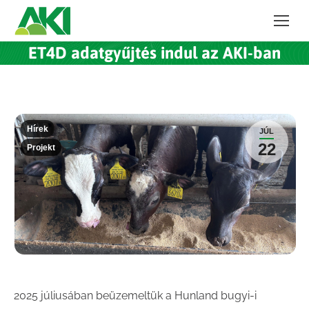
ET4D adatgyűjtés indul az AKI-ban
Hírek
JÚL
22
Projekt
2025 júliusában beüzemeltük a Hunland bugyi-i