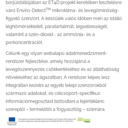
borjúistállójában az ET4D projekt keretében tesztelésre
TM
váró Enviro-Detect
mikroklíma- és levegőminőség-
figyelő szenzort. A készülék valós időben méri az istálló
léghőmérsékletét, páratartalmát, légsebességét,
valamint a szén-dioxid-, az ammónia- és a
porkoncentrációt.
Célunk egy olyan webalapú adatmenedzsment-
rendszer fejlesztése, amely hozzájárul a
levegőszennyezés csökkentéséhez és az átláthatóság
növeléséhez az ágazatban. A rendszer képes lesz
integráltan kezelni az egyéb telepi szenzorokból
származó adatokat, és célcsoport-specifikus
információmegosztást biztosítani a tejértéklánc
szereplői – termelőtől a fogyasztóig – számára.