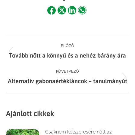
Share
Share
Share
Share
on
on
on
on
Facebook
X
LinkedIn
WhatsApp
Post
ELŐZŐ
Previous
Tovább nőtt a könnyű és a nehéz bárány ára
navigation
post:
KÖVETKEZŐ
Next
Alternatív gabonaértékláncok – tanulmányút
post:
Ajánlott cikkek
Csaknem kétszeresére nőtt az