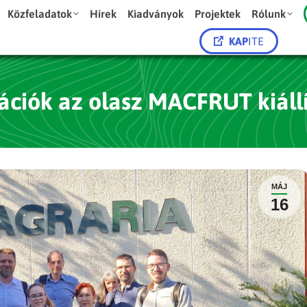
Közfeladatok
Hírek
Kiadványok
Projektek
Rólunk
KAP
ITE
ációk az olasz MACFRUT kiállí
MÁJ
16