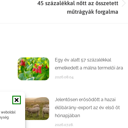
45 százalékkal nőtt az összetett
Next
műtrágyák forgalma
post:
Egy év alatt 57 százalékkal
emelkedett a málna termelői ára
2026.08.04.
Jelentősen erősödött a hazai
élőbárány-export az év első öt
a weboldal
hónapjában
nység
2026.07.28.