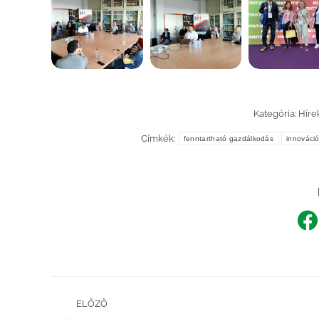
Kategória:
Híre
Címkék:
fenntartható gazdálkodás
innováci
Sh
o
F
Post
ELŐZŐ