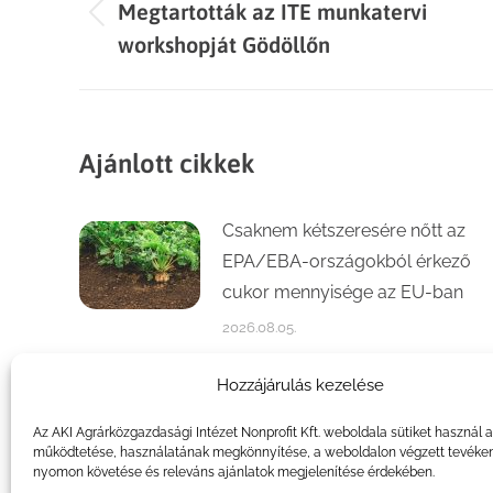
Megtartották az ITE munkatervi
navigation
Previous
workshopját Gödöllőn
post:
Ajánlott cikkek
Csaknem kétszeresére nőtt az
EPA/EBA-országokból érkező
cukor mennyisége az EU-ban
2026.08.05.
Számottevően növekedett a
Hozzájárulás kezelése
kajszi- és őszibaracktermés az
Az AKI Agrárközgazdasági Intézet Nonprofit Kft. weboldala sütiket használ 
idén
működtetése, használatának megkönnyítése, a weboldalon végzett tevéke
nyomon követése és releváns ajánlatok megjelenítése érdekében.
2026.07.31.