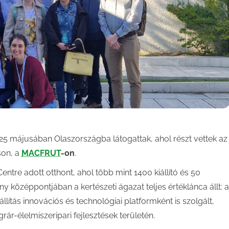
25 májusában Olaszországba látogattak, ahol részt vettek az
son, a
MACFRUT
-on
.
ntre adott otthont, ahol több mint 1400 kiállító és 50
 középpontjában a kertészeti ágazat teljes értéklánca állt: a
állítás innovációs és technológiai platformként is szolgált,
rár-élelmiszeripari fejlesztések területén.