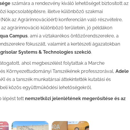
ysége
számára a rendezvény kiváló lehetőséget biztosított az
zi kapcsolatépítésre, illetve különböző szakmai
(Nők az Agrárinnovációért) konferencián való részvételre,
 az agrárinnováció különböző területein, jó példákon
qua Campus
, ami a víztakarékos öntözőrendszerekre, a
dszerekre fókuszált, valamint a kertészeti ágazatokban
grisolar Systems & Technologies szekció
.
látogatott, ahol megbeszélést folytattak a Marche
- és Környezettudományi Tanszékének professzorával,
Adele
KI és a tanszék munkatársai áttekintették kutatási és
őbeli közös együttműködési lehetőségekről.
 lépést tett
nemzetközi jelenlétének megerősítése és az