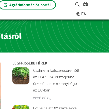
Agrárinformációs portál
EN
tásról
LEGFRISSEBB HÍREK
Csaknem kétszeresére nőtt
az EPA/EBA-országokból
érkező cukor mennyisége
az EU-ban
2026.08.05.
Egy év alatt 57 százalékkal