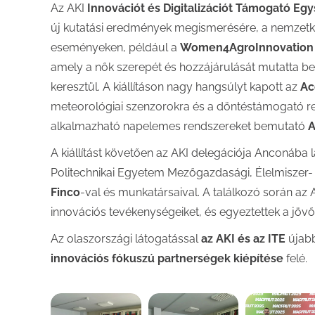
Az AKI
Innovációt és Digitalizációt Támogató Eg
új kutatási eredmények megismerésére, a nemzetkö
eseményeken, például a
Women4AgroInnovation
amely a nők szerepét és hozzájárulását mutatta be
keresztül. A kiállításon nagy hangsúlyt kapott az
Ac
meteorológiai szenzorokra és a döntéstámogató ren
alkalmazható napelemes rendszereket bemutató
A
A kiállítást követően az AKI delegációja Anconába 
Politechnikai Egyetem Mezőgazdasági, Élelmiszer
Finco
-val és munkatársaival. A találkozó során az A
innovációs tevékenységeiket, és egyeztettek a jöv
Az olaszországi látogatással
az
AKI és az ITE
újabb
innovációs fókuszú partnerségek kiépítése
felé.