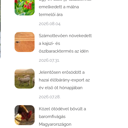
emelkedett a málna
termelői ára
2026.08.04.
Számottevően növekedett
a kajszi- és
őszibaracktermés az idén
2026.07.31.
Jelentősen erősödött a
hazai élőbárány-export az
év első öt hónapjában
2026.07.28.
Közel ötödével bővült a
baromfivágás
Magyarországon