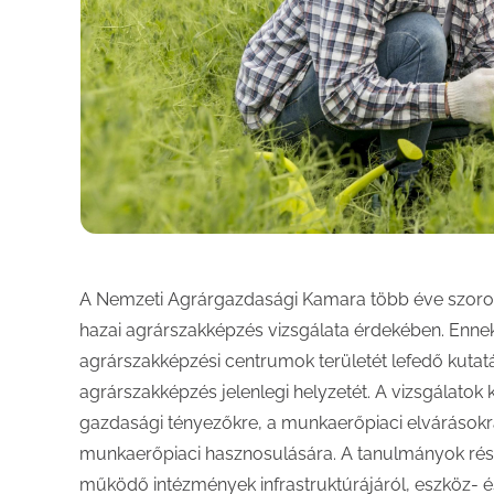
A Nemzeti Agrárgazdasági Kamara több éve szoros
hazai agrárszakképzés vizsgálata érdekében. Enne
agrárszakképzési centrumok területét lefedő kutatá
agrárszakképzés jelenlegi helyzetét. A vizsgálatok
gazdasági tényezőkre, a munkaerőpiaci elvárásokr
munkaerőpiaci hasznosulására. A tanulmányok rész
működő intézmények infrastruktúrájáról, eszköz- 