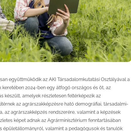
an együttműködik az AKI Társadalomkutatási Osztályával a
k keretében 2024-ben egy átfogó országos és öt, az
s készült, amelyek részletesen feltérképezik az
 kitérnek az agrárszakképzésre ható demográfiai, társadalmi-
a, az agrárszakképzés rendszerére, valamint a képzések
letes képet adnak az Agrárminisztérium fenntartásában
és épületállományról, valamint a pedagógusok és tanulók