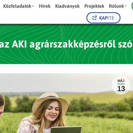
Közfeladatok
Hírek
Kiadványok
Projektek
Rólunk
KAP
ITE
az AKI agrárszakképzésről sz
MÁJ
13