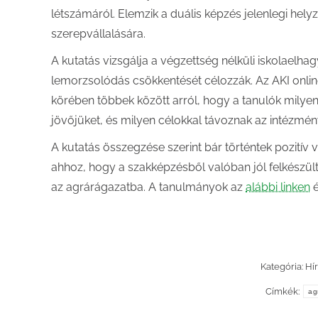
létszámáról. Elemzik a duális képzés jelenlegi helyz
szerepvállalására.
A kutatás vizsgálja a végzettség nélküli iskolaelha
lemorzsolódás csökkentését célozzák. Az AKI online
körében többek között arról, hogy a tanulók milyen
jövőjüket, és milyen célokkal távoznak az intézmén
A kutatás összegzése szerint bár történtek pozitív
ahhoz, hogy a szakképzésből valóban jól felkészült
az agrárágazatba. A tanulmányok az
alábbi linken
é
Kategória:
Hí
Címkék:
ag