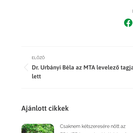
Sh
o
F
Post
ELŐZŐ
Dr. Urbányi Béla az MTA levelező tagj
navigation
Previous
lett
post:
Ajánlott cikkek
Csaknem kétszeresére nőtt az