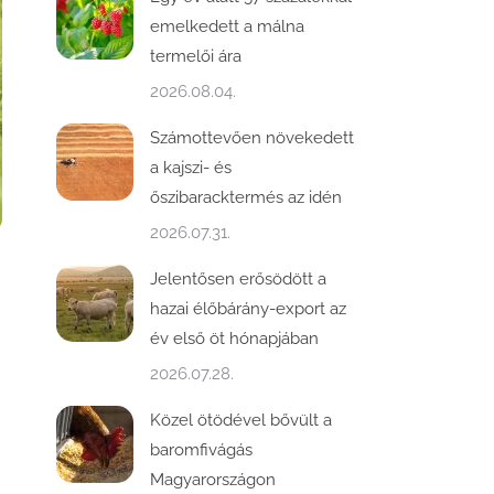
emelkedett a málna
termelői ára
2026.08.04.
Számottevően növekedett
a kajszi- és
őszibaracktermés az idén
2026.07.31.
Jelentősen erősödött a
hazai élőbárány-export az
év első öt hónapjában
2026.07.28.
Közel ötödével bővült a
baromfivágás
Magyarországon