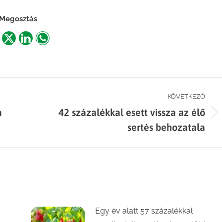
Megosztás
are
Share
Share
Share
n
on
on
on
acebook
X
LinkedIn
WhatsApp
KÖVETKEZŐ
a
42 százalékkal esett vissza az élő
Next
sertés behozatala
post:
Egy év alatt 57 százalékkal