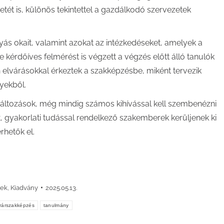
etét is, különös tekintettel a gazdálkodó szervezetek
gyás okait, valamint azokat az intézkedéseket, amelyek a
 kérdőíves felmérést is végzett a végzés előtt álló tanulók
 elvárásokkal érkeztek a szakképzésbe, miként tervezik
yekből.
 változások, még mindig számos kihívással kell szembenézni
, gyakorlati tudással rendelkező szakemberek kerüljenek ki
rhetők el.
rek
,
Kiadvány
2025.05.13.
rárszakképzés
tanulmány