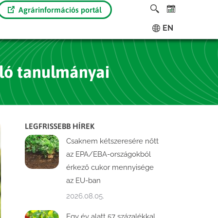
Agrárinformációs portál
EN
óló tanulmányai
LEGFRISSEBB HÍREK
Csaknem kétszeresére nőtt
az EPA/EBA-országokból
érkező cukor mennyisége
az EU-ban
2026.08.05.
Egy év alatt 57 százalékkal