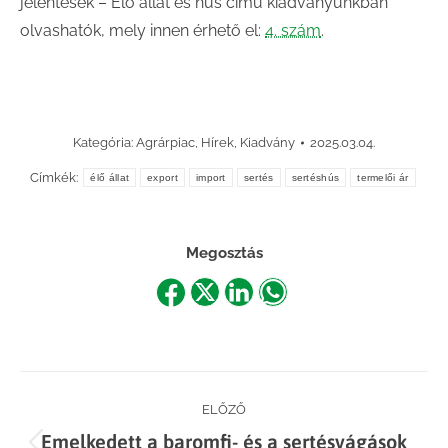
jelentések – Élő állat és hús című kiadványunkban
olvashatók, mely innen érhető el:
4. szám
.
Kategória:
Agrárpiac
,
Hírek
,
Kiadvány
2025.03.04.
Címkék:
élő állat
export
import
sertés
sertéshús
termelői ár
Megosztás
Share
Share
Share
Share
on
on
on
on
Facebook
X
LinkedIn
WhatsApp
Post
ELŐZŐ
Emelkedett a baromfi- és a sertésvágások