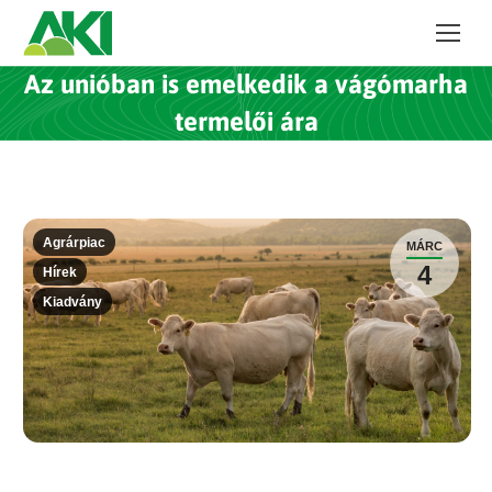
Az unióban is emelkedik a vágómarha
termelői ára
Agrárpiac
MÁRC
4
Hírek
Kiadvány