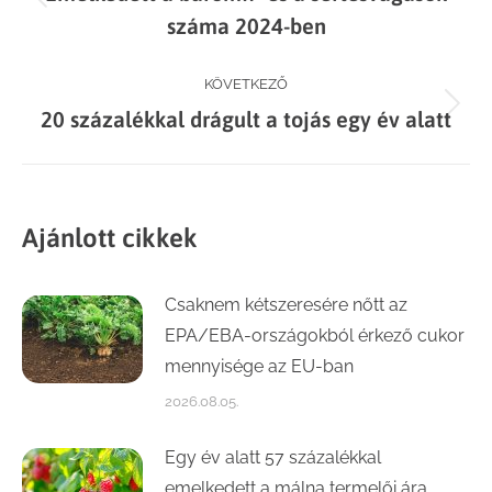
navigation
Previous
száma 2024-ben
post:
KÖVETKEZŐ
Next
20 százalékkal drágult a tojás egy év alatt
post:
Ajánlott cikkek
Csaknem kétszeresére nőtt az
EPA/EBA-országokból érkező cukor
mennyisége az EU-ban
2026.08.05.
Egy év alatt 57 százalékkal
emelkedett a málna termelői ára