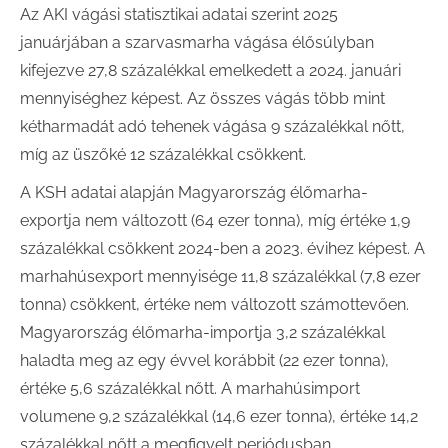
Az AKI vágási statisztikai adatai szerint 2025
januárjában a szarvasmarha vágása élősúlyban
kifejezve 27,8 százalékkal emelkedett a 2024. januári
mennyiséghez képest. Az összes vágás több mint
kétharmadát adó tehenek vágása 9 százalékkal nőtt,
míg az üszőké 12 százalékkal csökkent.
A KSH adatai alapján Magyarország élőmarha-
exportja nem változott (64 ezer tonna), míg értéke 1,9
százalékkal csökkent 2024-ben a 2023. évihez képest. A
marhahúsexport mennyisége 11,8 százalékkal (7,8 ezer
tonna) csökkent, értéke nem változott számottevően.
Magyarország élőmarha-importja 3,2 százalékkal
haladta meg az egy évvel korábbit (22 ezer tonna),
értéke 5,6 százalékkal nőtt. A marhahúsimport
volumene 9,2 százalékkal (14,6 ezer tonna), értéke 14,2
százalékkal nőtt a megfigyelt periódusban.