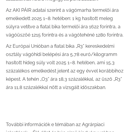
Az AKI PÁIR adatai szerint a vágómarha termelői ára
emelkedett 2025 1–8. hetében: 1 kg hasított meleg
súlyra vetítve a fiatal bika termelői ára 1622 forintra, a
vágóüszőé 1215 forintra és a vágótehéné 1280 forintra.
Az Európai Unióban a fiatal bika „R3” kereskedelmi
osztály vágóhídi belépési ára 5,78 euró/kilogramm
hasított hideg súly volt 2025 1–8. hetében, ami 15,3
százalékos emelkedést jelent az egy évvel korábbihoz
képest. A tehén „O3” ára 18,3 százalékkal, az üsző „R3”
ára 11,8 százalékkal nőtt a vizsgált időszakban.
További információk e témában az Agrárpiaci