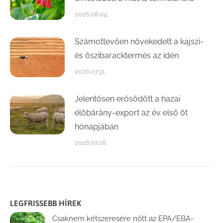
2026.08.04.
Számottevően növekedett a kajszi-
és őszibaracktermés az idén
2026.07.31.
Jelentősen erősödött a hazai
élőbárány-export az év első öt
hónapjában
2026.07.28.
LEGFRISSEBB HÍREK
Csaknem kétszeresére nőtt az EPA/EBA-