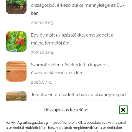
országokból érkező cukor mennyisége az EU-
ban
2026.08.05.
Egy év alatt 57 százalékkal emelkedett a
málna termelői ára
2026.08.04.
Számottevően növekedett a kajszi- és
őszibaracktermés az idén
2026.07.31.
Jelentősen erősödött a hazai élőbárány-export
az év első öt hónapjában
Hozzájárulás kezelése
2026.07.28.
Az AKI Agrárközgazdasági Intézet Nonprofit Kft. weboldala sütiket használ
Közel ötödével bővült a baromfivágás
a weboldal működtetése, használatának megkönnyítése, a weboldalon