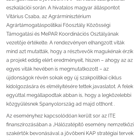
eszkalációi során. A hivatalos magyar álláspontot
Vitárius Csaba, az Agrárminisztérium
Agrártámogatáspolitikai Főosztály Közösségi
Támogatási és MePAR Koordinációs Osztályának
vezetője értékelte. A rendezvényen elhangzott viták
mind azt mutatták, hogy a résztvevők magukénak érzik
a projekt eddig elért eredményeit, hiszen – ahogy az az
egyes viták hevében is megmutatkozott – az
újdonságok révén sokak egy új szakpolitikai ciklus
kidolgozására és elmélyítésére tettek javaslatot. A felek
egyúttal megállapodtak abban is, hogy a legközelebbi
közgyűlésnek Spanyolország ad majd otthont .
Az eseményhez kapcsolódóan került sor az ITE
finanszírozásában a „Hálózatépítő esemény nemzetközi
szakértők bevonásával a jövőbeni KAP stratégiai tervek