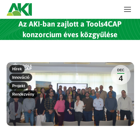
Az AKI-ban zajlott a Tools4CAP
konzorcium éves közgyűlése
Hírek
DEC
4
Innováció
Projekt
Rendezvény