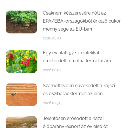
Csaknem kétszeresére nőtt az
EPA/EBA-országokból érkező cukor
mennyisége az EU-ban
2026.08.05.
Egy év alatt 57 százalékkal
emelkedett a málna termelői ára
2026.08.04.
Számottevően növekedett a kajszi-
és őszibaracktermés az idén
2026.07.31.
Jelentősen erősödött a hazai
élőbárány-export az év első öt