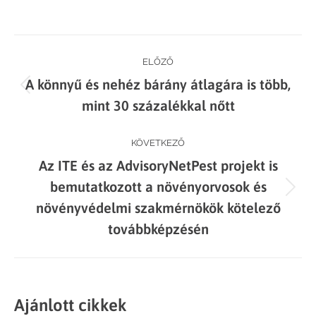
on
on
on
on
Facebook
X
LinkedIn
WhatsApp
Post
ELŐZŐ
A könnyű és nehéz bárány átlagára is több,
navigation
Previous
mint 30 százalékkal nőtt
post:
KÖVETKEZŐ
Az ITE és az AdvisoryNetPest projekt is
bemutatkozott a növényorvosok és
Next
növényvédelmi szakmérnökök kötelező
post:
továbbképzésén
Ajánlott cikkek