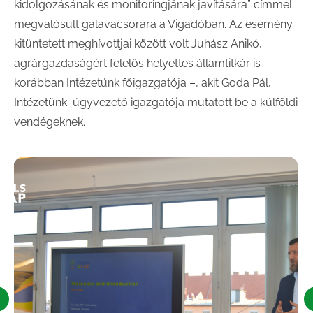
kidolgozásának és monitoringjának javítására” címmel
megvalósult gálavacsorára a Vigadóban. Az esemény
kitüntetett meghívottjai között volt Juhász Anikó,
agrárgazdaságért felelős helyettes államtitkár is –
korábban Intézetünk főigazgatója –, akit Goda Pál,
Intézetünk ügyvezető igazgatója mutatott be a külföldi
vendégeknek.