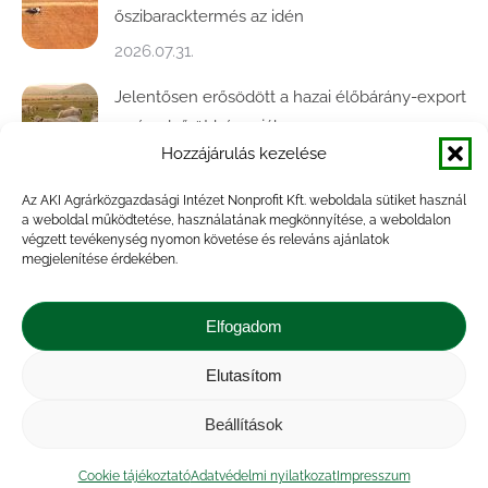
őszibaracktermés az idén
2026.07.31.
Jelentősen erősödött a hazai élőbárány-export
az év első öt hónapjában
Hozzájárulás kezelése
2026.07.28.
Az AKI Agrárközgazdasági Intézet Nonprofit Kft. weboldala sütiket használ
Közel ötödével bővült a baromfivágás
a weboldal működtetése, használatának megkönnyítése, a weboldalon
Magyarországon
végzett tevékenység nyomon követése és releváns ajánlatok
megjelenítése érdekében.
2026.07.28.
A végéhez közelít az őszi búza betakarítása
Elfogadom
2026.07.21.
Elutasítom
Beállítások
Impresszum
|
Kapcsolat
|
Jogi nyilatkozat
|
Közérdekű adatok
|
Adatvédelmi nyilatkozat
|
Cookie tájékoztató
Adatvédelmi nyilatkozat
Impresszum