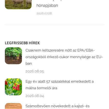
hónapjában
2026.07.28.
LEGFRISSEBB HÍREK
Csaknem kétszeresére nőtt az EPA/EBA-
országokból érkező cukor mennyisége az EU-
ban
2026.08.05.
Egy év alatt 57 százalékkal emelkedett a
málna termelői ára
2026.08.04.
Számottevően növekedett a kajszi- és