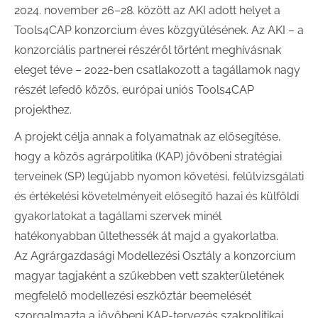
2024. november 26–28. között az AKI adott helyet a
Tools4CAP konzorcium éves közgyűlésének. Az AKI – a
konzorciális partnerei részéről történt meghívásnak
eleget téve – 2022-ben csatlakozott a tagállamok nagy
részét lefedő közös, európai uniós Tools4CAP
projekthez.
A projekt célja annak a folyamatnak az elősegítése,
hogy a közös agrárpolitika (KAP) jövőbeni stratégiai
terveinek (SP) legújabb nyomon követési, felülvizsgálati
és értékelési követelményeit elősegítő hazai és külföldi
gyakorlatokat a tagállami szervek minél
hatékonyabban ültethessék át majd a gyakorlatba.
Az Agrárgazdasági Modellezési Osztály a konzorcium
magyar tagjaként a szűkebben vett szakterületének
megfelelő modellezési eszköztár beemelését
szorgalmazta a jövőbeni KAP-tervezés szakpolitikai