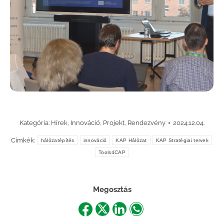
Kategória:
Hírek
,
Innováció
,
Projekt
,
Rendezvény
2024.12.04.
Címkék:
hálózatépítés
innováció
KAP Hálózat
KAP Stratégiai tervek
Tools4CAP
Megosztás
Share
Share
Share
Share