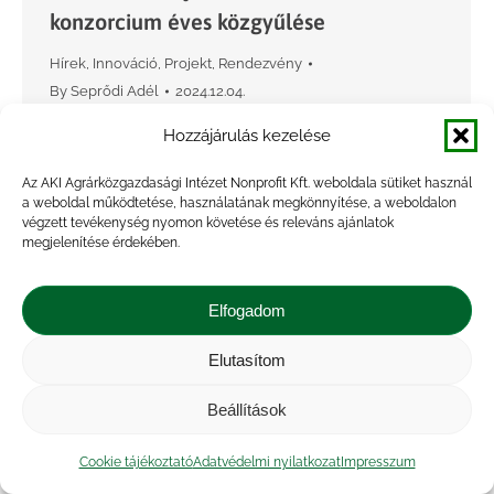
konzorcium éves közgyűlése
Hírek
,
Innováció
,
Projekt
,
Rendezvény
By
Seprődi Adél
2024.12.04.
2024. november 26–28. között az AKI adott
Hozzájárulás kezelése
helyet a Tools4CAP konzorcium éves
Az AKI Agrárközgazdasági Intézet Nonprofit Kft. weboldala sütiket használ
közgyűlésének. Az AKI – a konzorciális partnerei
a weboldal működtetése, használatának megkönnyítése, a weboldalon
részéről történt meghívásnak eleget téve –
végzett tevékenység nyomon követése és releváns ajánlatok
megjelenítése érdekében.
2022-ben csatlakozott a tagállamok nagy…
Elfogadom
Elutasítom
Beállítások
Cookie tájékoztató
Adatvédelmi nyilatkozat
Impresszum