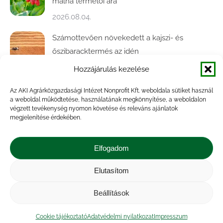
málna termelői ára
2026.08.04.
Számottevően növekedett a kajszi- és
őszibaracktermés az idén
2026.07.31.
Hozzájárulás kezelése
Jelentősen erősödött a hazai élőbárány-export
Az AKI Agrárközgazdasági Intézet Nonprofit Kft. weboldala sütiket használ
a weboldal működtetése, használatának megkönnyítése, a weboldalon
az év első öt hónapjában
végzett tevékenység nyomon követése és releváns ajánlatok
2026.07.28.
megjelenítése érdekében.
Közel ötödével bővült a baromfivágás
Elfogadom
Magyarországon
2026.07.28.
Elutasítom
Beállítások
Impresszum
|
Kapcsolat
|
Jogi nyilatkozat
|
Közérdekű adatok
|
Adatvédelmi nyilatkozat
|
Cookie tájékoztató
Adatvédelmi nyilatkozat
Impresszum