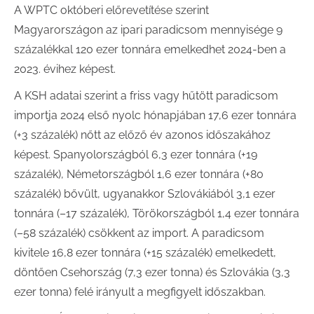
A WPTC októberi előrevetítése szerint
Magyarországon az ipari paradicsom mennyisége 9
százalékkal 120 ezer tonnára emelkedhet 2024-ben a
2023. évihez képest.
A KSH adatai szerint a friss vagy hűtött paradicsom
importja 2024 első nyolc hónapjában 17,6 ezer tonnára
(+3 százalék) nőtt az előző év azonos időszakához
képest. Spanyolországból 6,3 ezer tonnára (+19
százalék), Németországból 1,6 ezer tonnára (+80
százalék) bővült, ugyanakkor Szlovákiából 3,1 ezer
tonnára (–17 százalék), Törökországból 1,4 ezer tonnára
(–58 százalék) csökkent az import. A paradicsom
kivitele 16,8 ezer tonnára (+15 százalék) emelkedett,
döntően Csehország (7,3 ezer tonna) és Szlovákia (3,3
ezer tonna) felé irányult a megfigyelt időszakban.