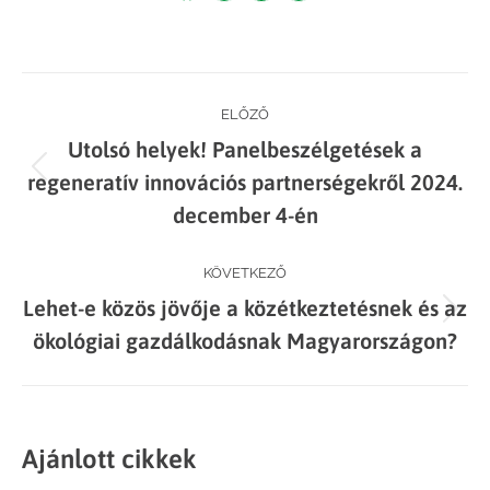
on
on
on
on
Facebook
X
LinkedIn
WhatsApp
Post
ELŐZŐ
Utolsó helyek! Panelbeszélgetések a
navigation
Previous
regeneratív innovációs partnerségekről 2024.
post:
december 4-én
KÖVETKEZŐ
Lehet-e közös jövője a közétkeztetésnek és az
Next
ökológiai gazdálkodásnak Magyarországon?
post:
Ajánlott cikkek