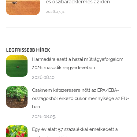
és őszibaracktermés az idén
2026.07.31.
LEGFRISSEBB HÍREK
Harmadára esett a hazai műtrágyaforgalom
2026 második negyedévében
2026.08.10.
Csaknem kétszeresére nőtt az EPA/EBA-
országokból érkező cukor mennyisége az EU-
ban
2026.08.05.
Egy év alatt 57 százalékkal emelkedett a