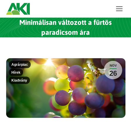
Minimálisan változott a fürtös
paradicsom ára
Agrárpiac
NOV
26
Hírek
Kiadvány