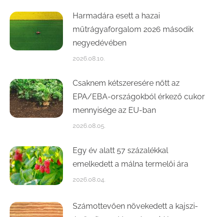
Harmadára esett a hazai
műtrágyaforgalom 2026 második
negyedévében
2026.08.10.
Csaknem kétszeresére nőtt az
EPA/EBA-országokból érkező cukor
mennyisége az EU-ban
2026.08.05.
Egy év alatt 57 százalékkal
emelkedett a málna termelői ára
2026.08.04.
Számottevően növekedett a kajszi-