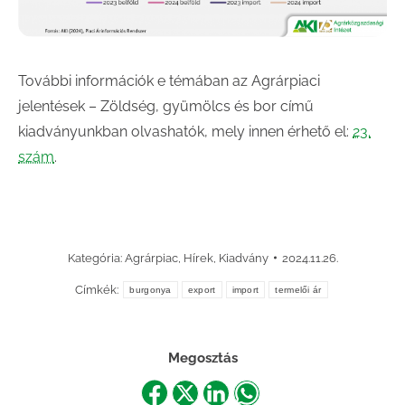
További információk e témában az Agrárpiaci
jelentések – Zöldség, gyümölcs és bor című
kiadványunkban olvashatók, mely innen érhető el:
23.
szám
.
Kategória:
Agrárpiac
,
Hírek
,
Kiadvány
2024.11.26.
Címkék:
burgonya
export
import
termelői ár
Megosztás
Share
Share
Share
Share