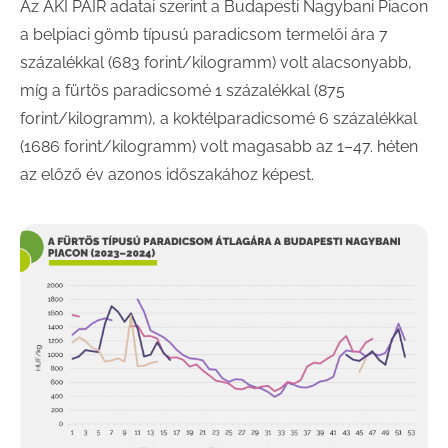
Az AKI PÁIR adatai szerint a Budapesti Nagybani Piacon
a belpiaci gömb típusú paradicsom termelői ára 7
százalékkal (683 forint/kilogramm) volt alacsonyabb,
míg a fürtös paradicsomé 1 százalékkal (875
forint/kilogramm), a koktélparadicsomé 6 százalékkal
(1686 forint/kilogramm) volt magasabb az 1–47. héten
az előző év azonos időszakához képest.