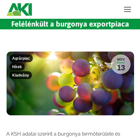
Felélénkült a burgonya exportpiaca
Agrárpiac
NOV
13
Hírek
Kiadvány
A KSH adatai szerint a burgonya termőterülete és