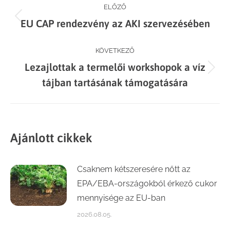
Post
ELŐZŐ
Previous
EU CAP rendezvény az AKI szervezésében
navigation
post:
KÖVETKEZŐ
Lezajlottak a termelői workshopok a víz
Next
tájban tartásának támogatására
post:
Ajánlott cikkek
Csaknem kétszeresére nőtt az
EPA/EBA-országokból érkező cukor
mennyisége az EU-ban
2026.08.05.