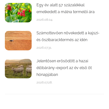
Egy év alatt 57 százalékkal
emelkedett a málna termelői ára
2026.08.04.
Számottevően növekedett a kajszi-
és őszibaracktermés az idén
2026.07.31.
Jelentősen erősödött a hazai
élőbárány-export az év első öt
hónapjában
2026.07.28.