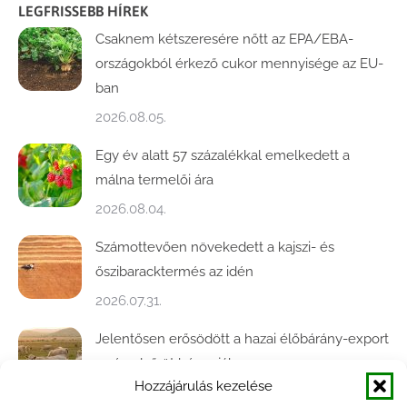
LEGFRISSEBB HÍREK
Csaknem kétszeresére nőtt az EPA/EBA-
országokból érkező cukor mennyisége az EU-
ban
2026.08.05.
Egy év alatt 57 százalékkal emelkedett a
málna termelői ára
2026.08.04.
Számottevően növekedett a kajszi- és
őszibaracktermés az idén
2026.07.31.
Jelentősen erősödött a hazai élőbárány-export
az év első öt hónapjában
Hozzájárulás kezelése
2026.07.28.