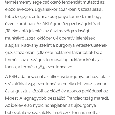
termésmennyisége csökkenő tendenciát mutatott az
előző években, ugyanakkor 2023-ban 5 százalékkal
több (209,9 ezer tonna) burgonya termett, mint egy
évvel korábban. Az AKI Agrárközgazdasági Intézet
„Tájékoztató jelentés az őszi mezőgazdasági
munkákról 2024. október 8-i operatív jelentések
alapján” kiadvány szerint a burgonya vetésterületének
91,8 százalékán, 5,82 ezer hektáron takarították be a
termést: az országos termésátlag hektáronként 27,2
tonna, a termés 158,5 ezer tonna volt.
A KSH adatai szerint az étkezési burgonya behozatala 2
százalékkal 24,4 ezer tonnára emelkedett 2024. január
és augusztus között az előző év azonos periódusához
képest. A legnagyobb beszállító Franciaország maradt.
Az idei év első nyolc hónapjában az újburgonya
behozatala 12 százalékkal 11,6 ezer tonnára nőtt az