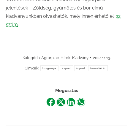
jelentések – Zöldség, gyümölcs és bor című
kiadványunkban olvashatók, mely innen érhető el:
22.
szám
.
Kategória:
Agrárpiac
,
Hírek
,
Kiadvány
2024.11.13.
Címkék:
burgonya
export
import
termelői ár
Megosztás
Share
Share
Share
Share
on
on
on
on
Facebook
X
LinkedIn
WhatsApp