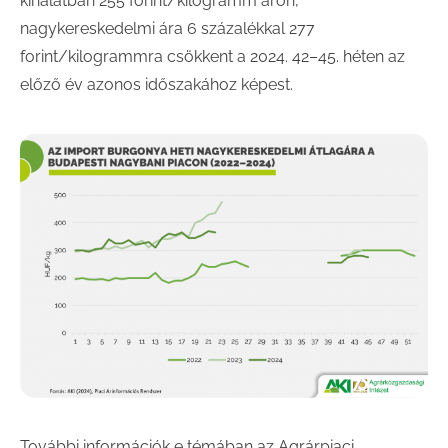
kínálatban 255 forint/kilogramm áron,
nagykereskedelmi ára 6 százalékkal 277
forint/kilogrammra csökkent a 2024. 42–45. héten az
előző év azonos időszakához képest.
További információk e témában az Agrárpiaci