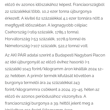
előző év azonos időszakához képest. Franciaországból
22 százalékkal több, 10,2 ezer tonna újburgonya
érkezett. A kivitel 62 százalékkal 4,1 ezer tonnára nőtt a
megfigyelt időszakban. A legnagyobb célpiac
Csehország (+169 százalék, 1785,1 tonna),
Horvátország (+53 százalék, 1078,9 tonna) és
Németország (+107 százalék, 522,2 tonna) volt.
Az AKI PÁIR adatai szerint a Budapesti Nagybani Piacon
az idei újburgonyát az előző évihez hasonló (+1
százalék) 1043 forint/kilogramm áron kínálták 2024 12–
22. hetében. A primőr termék kifutását követően a
burgonya termelői ára 24 százalékkal 243
forint/kilogrammra csökkent a 2024. 23–45. héten az
előző év azonos periódusához viszonyítva. A
franciaországi burgonya a 39. héttől jelent meg a