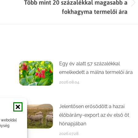
Több mint 20 százalékkal magasabb a
Next
fokhagyma termelői ára
post:
Egy év alatt 57 százalékkal
emelkedett a málna termelői ára
2026.08.04.
Jelentősen erősödött a hazai
élőbárány-export az év első öt
a weboldal
hónapjában
nység
2026.07.28.