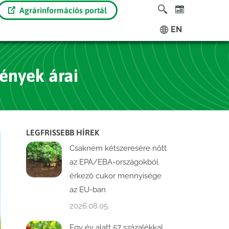
Agrárinformációs portál
EN
ények árai
LEGFRISSEBB HÍREK
Csaknem kétszeresére nőtt
az EPA/EBA-országokból
érkező cukor mennyisége
az EU-ban
2026.08.05.
Egy év alatt 57 százalékkal