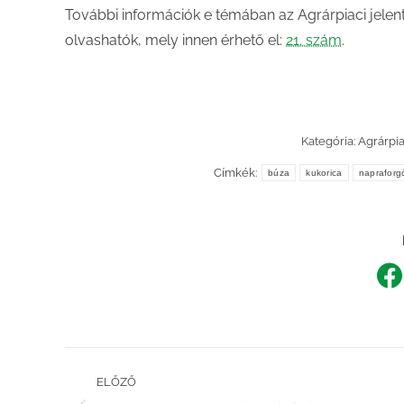
További információk e témában az Agrárpiaci jele
olvashatók, mely innen érhető el:
21. szám
.
Kategória:
Agrárpi
Címkék:
búza
kukorica
napraforg
Sh
o
F
Post
ELŐZŐ