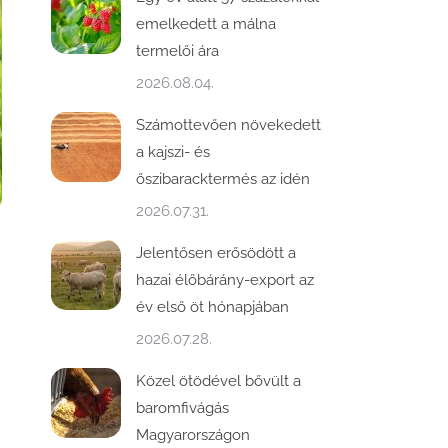
emelkedett a málna
termelői ára
2026.08.04.
Számottevően növekedett
a kajszi- és
őszibaracktermés az idén
2026.07.31.
Jelentősen erősödött a
hazai élőbárány-export az
év első öt hónapjában
2026.07.28.
Közel ötödével bővült a
baromfivágás
Magyarországon