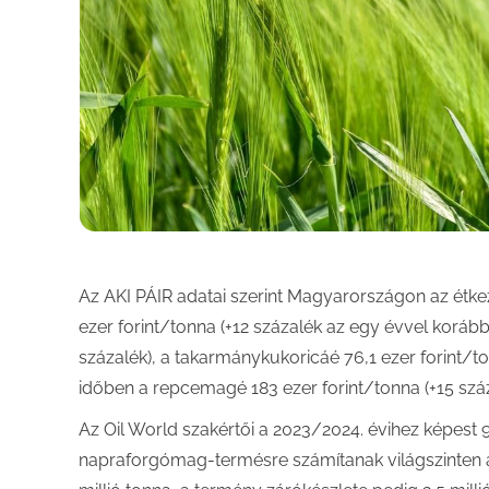
Az AKI PÁIR adatai szerint Magyarországon az étkezés
ezer forint/tonna (+12 százalék az egy évvel koráb
százalék), a takarmánykukoricáé 76,1 ezer forint/t
időben a repcemagé 183 ezer forint/tonna (+15 száza
Az Oil World szakértői a 2023/2024. évihez képest 9
napraforgómag-termésre számítanak világszinten a