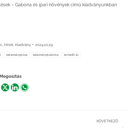
ntések – Gabona és ipari növények című kiadványunkban
ac
,
Hírek
,
Kiadvány
2024.10.29.
ó
takarmánybúza
takarmánykukorica
termelői ár
Megosztás
are
Share
Share
Share
n
on
on
on
acebook
X
LinkedIn
WhatsApp
KÖVETKEZŐ