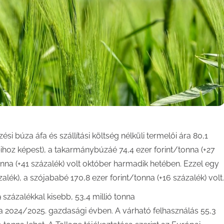
i búza áfa és szállítási költség nélküli termelői ára 80,1
bihoz képest), a takarmánybúzáé 74,4 ezer forint/tonna (+27
onna (+41 százalék) volt október harmadik hetében. Ezzel egy
lék), a szójababé 170,8 ezer forint/tonna (+16 százalék) volt.
 százalékkal kisebb, 53,4 millió tonna
 2024/2025. gazdasági évben. A várható felhasználás 55,3