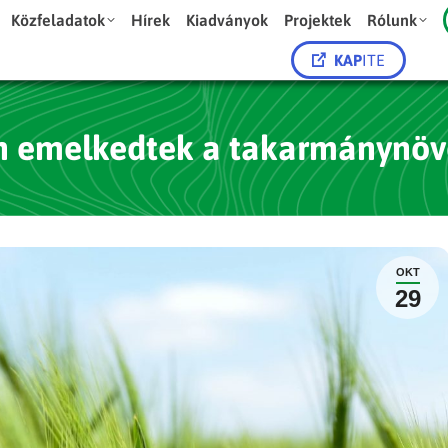
Közfeladatok
Hírek
Kiadványok
Projektek
Rólunk
KAP
ITE
n emelkedtek a takarmánynöv
OKT
29