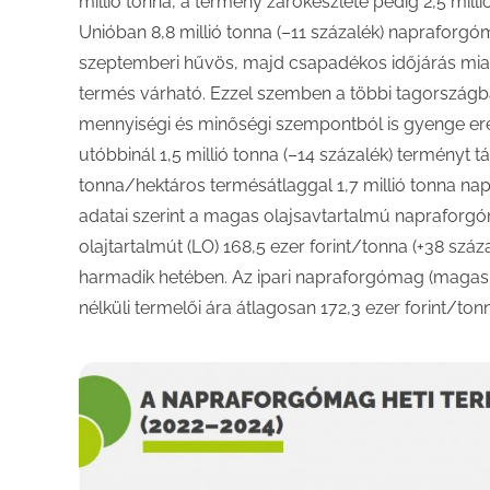
millió tonna, a termény zárókészlete pedig 2,5 milli
Unióban 8,8 millió tonna (–11 százalék) napraforgó
szeptemberi hűvös, majd csapadékos időjárás miatt l
termés várható. Ezzel szemben a többi tagországb
mennyiségi és minőségi szempontból is gyenge ered
utóbbinál 1,5 millió tonna (–14 százalék) terményt 
tonna/hektáros termésátlaggal 1,7 millió tonna nap
adatai szerint a magas olajsavtartalmú napraforgóm
olajtartalmút (LO) 168,5 ezer forint/tonna (+38 szá
harmadik hetében. Az ipari napraforgómag (magas o
nélküli termelői ára átlagosan 172,3 ezer forint/tonn