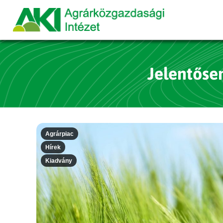
Jelentőse
Agrárpiac
Hírek
Kiadvány