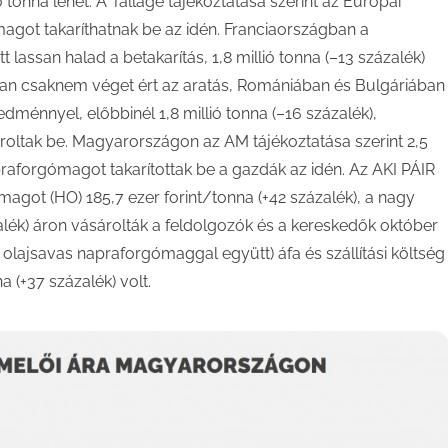
ó tonna lehet. A Tallage tájékoztatása szerint az Európai
magot takaríthatnak be az idén. Franciaországban a
assan halad a betakarítás, 1,8 millió tonna (–13 százalék)
an csaknem véget ért az aratás, Romániában és Bulgáriában
ménnyel, előbbinél 1,8 millió tonna (–16 százalék),
tároltak be. Magyarországon az AM tájékoztatása szerint 2,5
raforgómagot takarítottak be a gazdák az idén. Az AKI PÁIR
agot (HO) 185,7 ezer forint/tonna (+42 százalék), a nagy
zalék) áron vásárolták a feldolgozók és a kereskedők október
lajsavas napraforgómaggal együtt) áfa és szállítási költség
a (+37 százalék) volt.