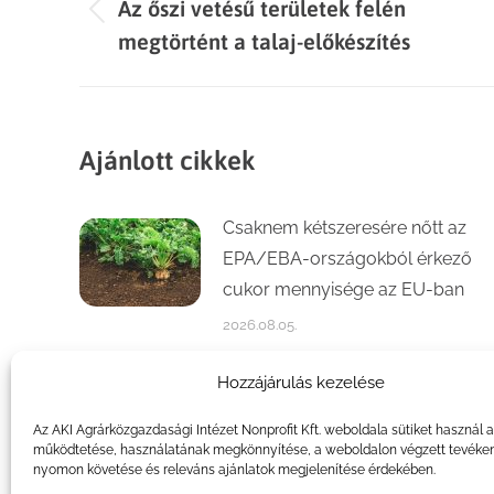
Az őszi vetésű területek felén
navigation
Previous
megtörtént a talaj-előkészítés
post:
Ajánlott cikkek
Csaknem kétszeresére nőtt az
EPA/EBA-országokból érkező
cukor mennyisége az EU-ban
2026.08.05.
Számottevően növekedett a
Hozzájárulás kezelése
kajszi- és őszibaracktermés az
Az AKI Agrárközgazdasági Intézet Nonprofit Kft. weboldala sütiket használ 
idén
működtetése, használatának megkönnyítése, a weboldalon végzett tevéke
nyomon követése és releváns ajánlatok megjelenítése érdekében.
2026.07.31.