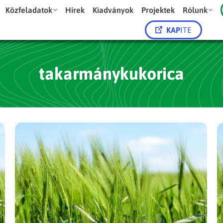
Közfeladatok
Hírek
Kiadványok
Projektek
Rólunk
KAP
ITE
takarmánykukorica