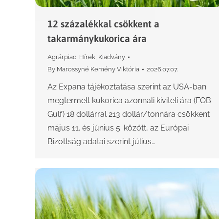
12 százalékkal csökkent a
takarmánykukorica ára
Agrárpiac
,
Hírek
,
Kiadvány
By
Marossyné Kemény Viktória
2026.07.07.
Az Expana tájékoztatása szerint az USA-ban
megtermelt kukorica azonnali kiviteli ára (FOB
Gulf) 18 dollárral 213 dollár/tonnára csökkent
május 11. és június 5. között, az Európai
Bizottság adatai szerint július…