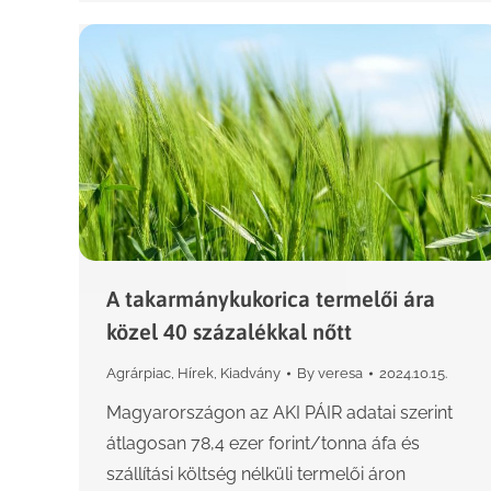
A takarmánykukorica termelői ára
közel 40 százalékkal nőtt
Agrárpiac
,
Hírek
,
Kiadvány
By
veresa
2024.10.15.
Magyarországon az AKI PÁIR adatai szerint
átlagosan 78,4 ezer forint/tonna áfa és
szállítási költség nélküli termelői áron