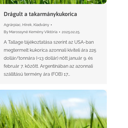
Drágult a takarmánykukorica
Agrárpiac
,
Hírek
,
Kiadvány
By
Marossyné Kemény Viktória
2025.02.25.
A Tallage tájékoztatása szerint az USA-ban
megtermelt kukorica azonnali kiviteli ára 225
dollár/tonnára (+13 dollár) nőtt január 9. és
február 7. között. Argentínában az azonnali
szállítású termény ára (FOB) 17…