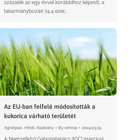
százalék az egy évvel korábbihoz képest), a
takarmánybúzáé 74,4 ezer…
Az EU-ban felfelé módosították a
kukorica várható területét
Agrárpiac
,
Hírek
,
Kiadvány
By
veresa
2024.03.19.
A Nemzetközi Gabonatanács (IGC) márciusi