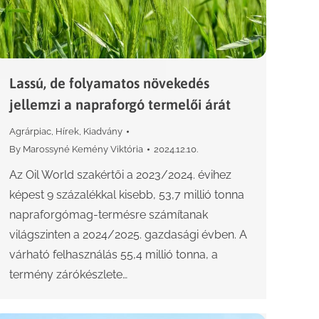
Lassú, de folyamatos növekedés
jellemzi a napraforgó termelői árát
Agrárpiac
,
Hírek
,
Kiadvány
By
Marossyné Kemény Viktória
2024.12.10.
Az Oil World szakértői a 2023/2024. évihez
képest 9 százalékkal kisebb, 53,7 millió tonna
napraforgómag-termésre számítanak
világszinten a 2024/2025. gazdasági évben. A
várható felhasználás 55,4 millió tonna, a
termény zárókészlete…