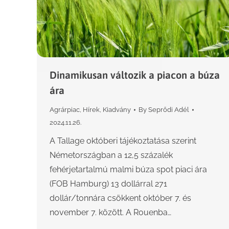
Dinamikusan változik a piacon a búza
ára
Agrárpiac
,
Hírek
,
Kiadvány
By
Seprődi Adél
2024.11.26.
A Tallage októberi tájékoztatása szerint
Németországban a 12,5 százalék
fehérjetartalmú malmi búza spot piaci ára
(FOB Hamburg) 13 dollárral 271
dollár/tonnára csökkent október 7. és
november 7. között. A Rouenba…