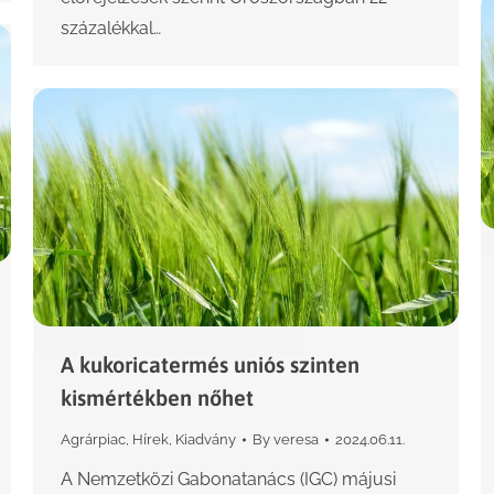
százalékkal…
A kukoricatermés uniós szinten
kismértékben nőhet
Agrárpiac
,
Hírek
,
Kiadvány
By
veresa
2024.06.11.
A Nemzetközi Gabonatanács (IGC) májusi