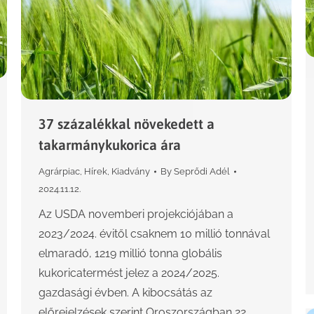
37 százalékkal növekedett a
takarmánykukorica ára
Agrárpiac
,
Hírek
,
Kiadvány
By
Seprődi Adél
2024.11.12.
Az USDA novemberi projekciójában a
2023/2024. évitől csaknem 10 millió tonnával
elmaradó, 1219 millió tonna globális
kukoricatermést jelez a 2024/2025.
gazdasági évben. A kibocsátás az
előrejelzések szerint Oroszországban 22