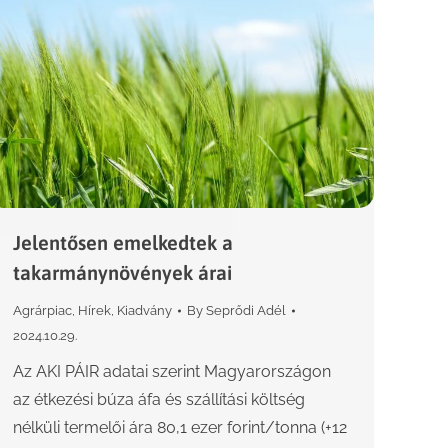
Jelentősen emelkedtek a
takarmánynövények árai
Agrárpiac
,
Hírek
,
Kiadvány
By
Seprődi Adél
2024.10.29.
Az AKI PÁIR adatai szerint Magyarországon
az étkezési búza áfa és szállítási költség
nélküli termelői ára 80,1 ezer forint/tonna (+12