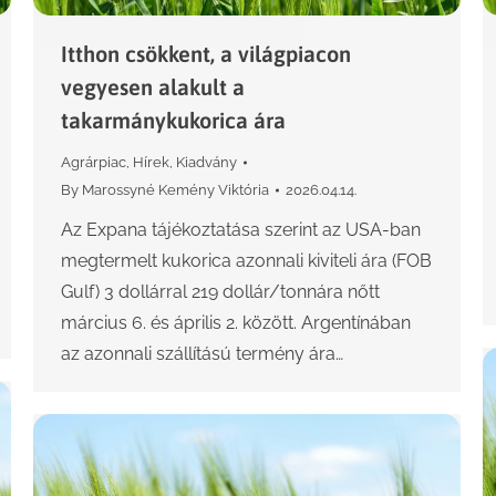
Itthon csökkent, a világpiacon
vegyesen alakult a
takarmánykukorica ára
Agrárpiac
,
Hírek
,
Kiadvány
By
Marossyné Kemény Viktória
2026.04.14.
Az Expana tájékoztatása szerint az USA-ban
megtermelt kukorica azonnali kiviteli ára (FOB
Gulf) 3 dollárral 219 dollár/tonnára nőtt
március 6. és április 2. között. Argentínában
az azonnali szállítású termény ára…