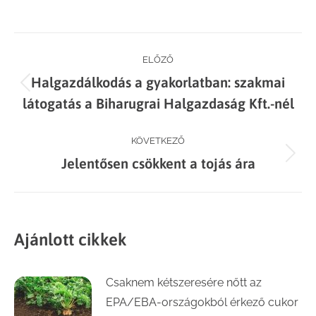
on
on
on
on
Facebook
X
LinkedIn
WhatsApp
Post
ELŐZŐ
Halgazdálkodás a gyakorlatban: szakmai
navigation
Previous
látogatás a Biharugrai Halgazdaság Kft.-nél
post:
KÖVETKEZŐ
Next
Jelentősen csökkent a tojás ára
post:
Ajánlott cikkek
Csaknem kétszeresére nőtt az
EPA/EBA-országokból érkező cukor