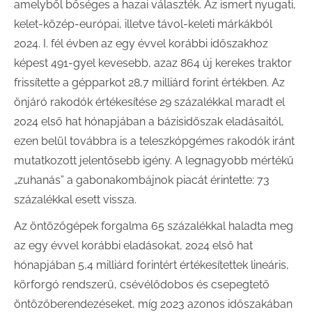
amelyből bőséges a hazai választék. Az ismert nyugati,
kelet-közép-európai, illetve távol-keleti márkákból
2024. I. fél évben az egy évvel korábbi időszakhoz
képest 491-gyel kevesebb, azaz 864 új kerekes traktor
frissítette a gépparkot 28,7 milliárd forint értékben. Az
önjáró rakodók értékesítése 29 százalékkal maradt el
2024 első hat hónapjában a bázisidőszak eladásaitól,
ezen belül továbbra is a teleszkópgémes rakodók iránt
mutatkozott jelentősebb igény. A legnagyobb mértékű
„zuhanás” a gabonakombájnok piacát érintette: 73
százalékkal esett vissza.
Az öntözőgépek forgalma 65 százalékkal haladta meg
az egy évvel korábbi eladásokat, 2024 első hat
hónapjában 5,4 milliárd forintért értékesítettek lineáris,
körforgó rendszerű, csévélődobos és csepegtető
öntözőberendezéseket, míg 2023 azonos időszakában