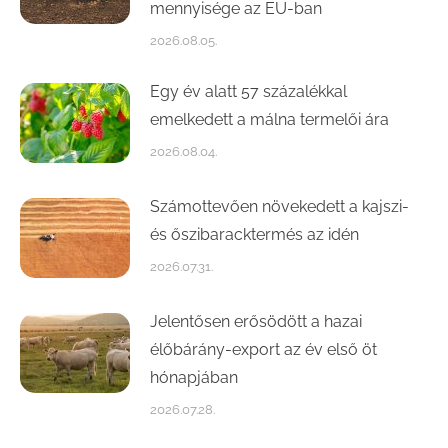
mennyisége az EU-ban
2026.08.05.
Egy év alatt 57 százalékkal
emelkedett a málna termelői ára
2026.08.04.
Számottevően növekedett a kajszi-
és őszibaracktermés az idén
2026.07.31.
Jelentősen erősödött a hazai
élőbárány-export az év első öt
hónapjában
2026.07.28.