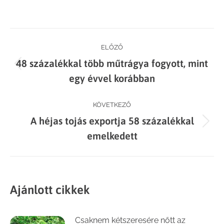
on
on
on
on
Facebook
X
LinkedIn
WhatsApp
Post
ELŐZŐ
48 százalékkal több műtrágya fogyott, mint
navigation
Previous
egy évvel korábban
post:
KÖVETKEZŐ
A héjas tojás exportja 58 százalékkal
Next
emelkedett
post:
Ajánlott cikkek
Csaknem kétszeresére nőtt az