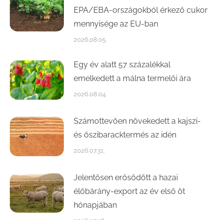
EPA/EBA-országokból érkező cukor
mennyisége az EU-ban
2026.08.05.
Egy év alatt 57 százalékkal
emelkedett a málna termelői ára
2026.08.04.
Számottevően növekedett a kajszi-
és őszibaracktermés az idén
2026.07.31.
Jelentősen erősödött a hazai
élőbárány-export az év első öt
hónapjában