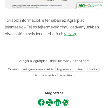
További információk e témában az Agrárpiaci
jelentések – Tej és tejtermékek című kiadványunkban
olvashatók, mely innen érhető el:
5. szám
.
Kategória:
Agrárpiac
,
Hírek
,
Kiadvány
2024.05.21.
Címkék:
feldolgozói értékesítési ár
fogyasztói ár
kivitel
kiviteli ár
tej
tejtermékek
termelői ár
Megosztás
Share
Share
Share
Share