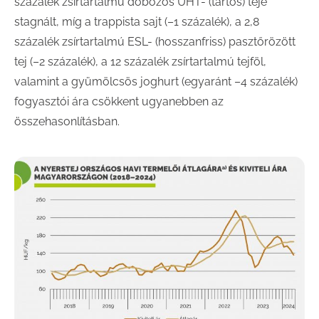
százalék zsírtartalmú dobozos UHT- (tartós) tejé
stagnált, míg a trappista sajt (–1 százalék), a 2,8
százalék zsírtartalmú ESL- (hosszanfriss) pasztőrözött
tej (–2 százalék), a 12 százalék zsírtartalmú tejföl,
valamint a gyümölcsös joghurt (egyaránt –4 százalék)
fogyasztói ára csökkent ugyanebben az
összehasonlításban.