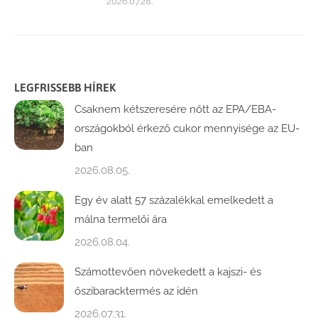
2026.07.28.
LEGFRISSEBB HÍREK
Csaknem kétszeresére nőtt az EPA/EBA-
országokból érkező cukor mennyisége az EU-
ban
2026.08.05.
Egy év alatt 57 százalékkal emelkedett a
málna termelői ára
2026.08.04.
Számottevően növekedett a kajszi- és
őszibaracktermés az idén
2026.07.31.