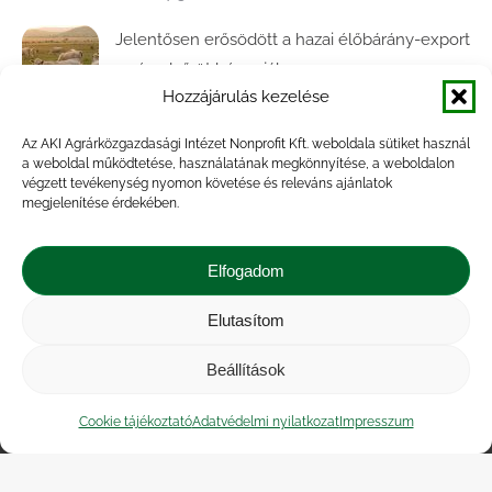
Jelentősen erősödött a hazai élőbárány-export
az év első öt hónapjában
Hozzájárulás kezelése
2026.07.28.
Az AKI Agrárközgazdasági Intézet Nonprofit Kft. weboldala sütiket használ
Közel ötödével bővült a baromfivágás
a weboldal működtetése, használatának megkönnyítése, a weboldalon
Magyarországon
végzett tevékenység nyomon követése és releváns ajánlatok
megjelenítése érdekében.
2026.07.28.
A végéhez közelít az őszi búza betakarítása
Elfogadom
2026.07.21.
Elutasítom
Beállítások
Impresszum
|
Kapcsolat
|
Jogi nyilatkozat
|
Közérdekű adatok
|
Adatvédelmi nyilatkozat
|
Cookie tájékoztató
Adatvédelmi nyilatkozat
Impresszum
Akadálymentesítési nyilatkozat
|
Cookie
tájékoztató