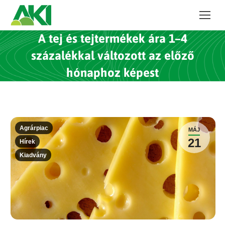
A tej és tejtermékek ára 1–4
százalékkal változott az előző
hónaphoz képest
Agrárpiac
MÁJ
21
Hírek
Kiadvány