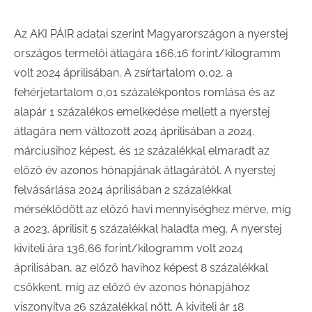
Az AKI PÁIR adatai szerint Magyarországon a nyerstej
országos termelői átlagára 166,16 forint/kilogramm
volt 2024 áprilisában. A zsírtartalom 0,02, a
fehérjetartalom 0,01 százalékpontos romlása és az
alapár 1 százalékos emelkedése mellett a nyerstej
átlagára nem változott 2024 áprilisában a 2024.
márciusihoz képest, és 12 százalékkal elmaradt az
előző év azonos hónapjának átlagárától. A nyerstej
felvásárlása 2024 áprilisában 2 százalékkal
mérséklődött az előző havi mennyiséghez mérve, míg
a 2023. áprilisit 5 százalékkal haladta meg. A nyerstej
kiviteli ára 136,66 forint/kilogramm volt 2024
áprilisában, az előző havihoz képest 8 százalékkal
csökkent, míg az előző év azonos hónapjához
viszonyítva 26 százalékkal nőtt. A kiviteli ár 18