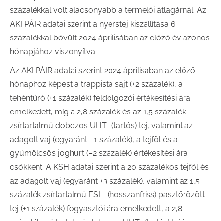
százalékkal volt alacsonyabb a termelői átlagárnál. Az
AKI PÁIR adatai szerint a nyerstej kiszállítása 6
százalékkal bővült 2024 áprilisában az előző év azonos
hónapjához viszonyítva.
Az AKI PÁIR adatai szerint 2024 áprilisában az előző
hónaphoz képest a trappista sajt (+2 százalék), a
tehéntúró (+1 százalék) feldolgozói értékesítési ára
emelkedett, míg a 2,8 százalék és az 1,5 százalék
zsírtartalmú dobozos UHT- (tartós) tej, valamint az
adagolt vaj (egyaránt –1 százalék), a tejföl és a
gyümölcsös joghurt (–2 százalék) értékesítési ára
csökkent. A KSH adatai szerint a 20 százalékos tejföl és
az adagolt vaj (egyaránt +3 százalék), valamint az 1,5
százalék zsírtartalmú ESL- (hosszanfriss) pasztőrözött
tej (+1 százalék) fogyasztói ára emelkedett, a 2,8