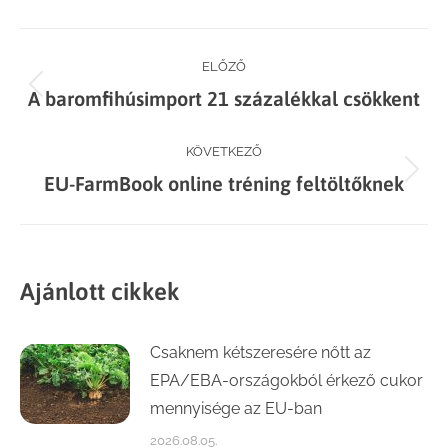
Facebook
X
LinkedIn
WhatsApp
Post
ELŐZŐ
Previous
A baromfihúsimport 21 százalékkal csökkent
navigation
post:
KÖVETKEZŐ
Next
EU-FarmBook online tréning feltöltőknek
post:
Ajánlott cikkek
Csaknem kétszeresére nőtt az
EPA/EBA-országokból érkező cukor
mennyisége az EU-ban
2026.08.05.