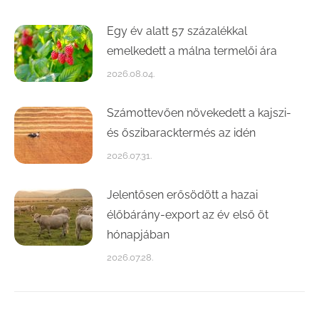
Egy év alatt 57 százalékkal
emelkedett a málna termelői ára
2026.08.04.
Számottevően növekedett a kajszi-
és őszibaracktermés az idén
2026.07.31.
Jelentősen erősödött a hazai
élőbárány-export az év első öt
hónapjában
2026.07.28.