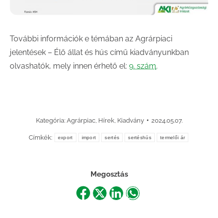
További információk e témában az Agrárpiaci
jelentések – Élő állat és hús című kiadványunkban
olvashatók, mely innen érhető el:
9. szám
.
Kategória:
Agrárpiac
,
Hírek
,
Kiadvány
2024.05.07.
Címkék:
export
import
sertés
sertéshús
termelői ár
Megosztás
Share
Share
Share
Share
on
on
on
on