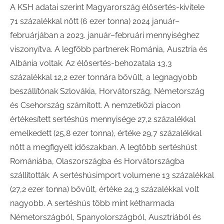
A KSH adatai szerint Magyarország élősertés-kivitele
71 százalékkal nőtt (6 ezer tonna) 2024 január–
februárjában a 2023. január–februári mennyiséghez
viszonyítva. A legfőbb partnerek Románia, Ausztria és
Albánia voltak. Az élősertés-behozatala 13,3
százalékkal 12,2 ezer tonnára bővült, a legnagyobb
beszállítónak Szlovákia, Horvátország, Németország
és Csehország számított. A nemzetközi piacon
értékesített sertéshús mennyisége 27,2 százalékkal
emelkedett (25,8 ezer tonna), értéke 29,7 százalékkal
nőtt a megfigyelt időszakban. A legtöbb sertéshúst
Romániába, Olaszországba és Horvátországba
szállították. A sertéshúsimport volumene 13 százalékkal
(27,2 ezer tonna) bővült, értéke 24,3 százalékkal volt
nagyobb. A sertéshús több mint kétharmada
Németországból, Spanyolországból, Ausztriából és