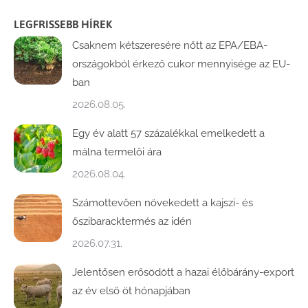
LEGFRISSEBB HÍREK
Csaknem kétszeresére nőtt az EPA/EBA-
országokból érkező cukor mennyisége az EU-
ban
2026.08.05.
Egy év alatt 57 százalékkal emelkedett a
málna termelői ára
2026.08.04.
Számottevően növekedett a kajszi- és
őszibaracktermés az idén
2026.07.31.
Jelentősen erősödött a hazai élőbárány-export
az év első öt hónapjában