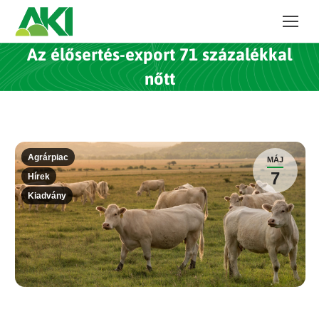
Az élősertés-export 71 százalékkal
nőtt
Agrárpiac
MÁJ
7
Hírek
Kiadvány