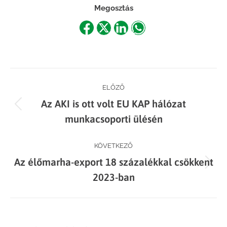
Megosztás
Share
Share
Share
Share
on
on
on
on
Facebook
X
LinkedIn
WhatsApp
Post
ELŐZŐ
Az AKI is ott volt EU KAP hálózat
navigation
Previous
munkacsoporti ülésén
post:
KÖVETKEZŐ
Az élőmarha-export 18 százalékkal csökkent
Next
2023-ban
post: