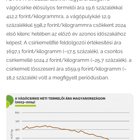
vágócsirke élősúlyos termelői ára 19,6 százalékkal
412,2 forint/kilogrammra, a vágópulykáé 12,9
százalékkal 598,2 forint/kilogrammra csökkent 2024
első kilenc hetében az előző év azonos időszakához
képest. A csirkemellfilé feldolgozói értékesítési ára
1697,1 forint/kilogramm (–17,5 százalék), a csontos
csirkemellé 1024,2 forint/kilogramm (–25,7 százalék), a
csirkemell (összesen) ára 1659,9 forint/kilogramm (–
18,2 százalék) volt a megfigyelt periódusban.