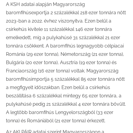
A KSH adatai alapján Magyarország
baromfihúsexportja 2 százalékkal 218 ezer tonnára nőtt
2023-ban a 2022. évhez viszonyítva. Ezen belül a
csirkehús kivitele 11 százalékkal 146 ezer tonnára
emelkedett, míg a pulykahúsé 31 százalékkal 21 ezer
tonnára csökkent. A baromfihús legnagyobb célpiacai
Románia (29 ezer tonna), Németország (21 ezer tonna),
Bulgária (20 ezer tonna), Ausztria (19 ezer tonna) és
Franciaország (16 ezer tonna) voltak. Magyarország
baromfihúsimportja 5 százalékkal 85 ezer tonnára nőtt
a megfigyelt időszakban. Ezen belül a csirkehús
beszállítása 6 százalékkal mintegy 65 ezer tonnára, a
pulykahúsé pedig 21 százalékkal 4 ezer tonnára bővült.
A legtöbb baromfihús Lengyelországból (33 ezer
tonna) és Romániából (21 ezer tonna) érkezett.
Az AKI PÁIR adatai szerint Magyarországon a