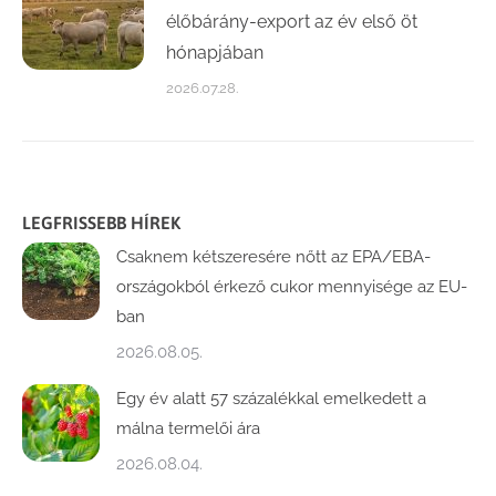
élőbárány-export az év első öt
hónapjában
2026.07.28.
LEGFRISSEBB HÍREK
Csaknem kétszeresére nőtt az EPA/EBA-
országokból érkező cukor mennyisége az EU-
ban
2026.08.05.
Egy év alatt 57 százalékkal emelkedett a
málna termelői ára
2026.08.04.