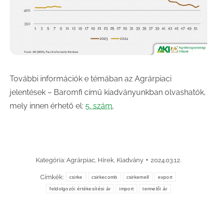
További információk e témában az Agrárpiaci
jelentések – Baromfi című kiadványunkban olvashatók,
mely innen érhető el:
5. szám
.
Kategória:
Agrárpiac
,
Hírek
,
Kiadvány
2024.03.12.
Címkék:
csirke
csirkecomb
csirkemell
export
feldolgozói értékesítési ár
import
termelői ár