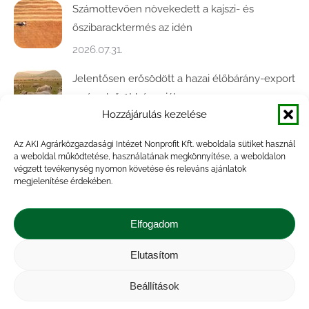
Számottevően növekedett a kajszi- és
őszibaracktermés az idén
2026.07.31.
Jelentősen erősödött a hazai élőbárány-export
az év első öt hónapjában
Hozzájárulás kezelése
2026.07.28.
Az AKI Agrárközgazdasági Intézet Nonprofit Kft. weboldala sütiket használ
Közel ötödével bővült a baromfivágás
a weboldal működtetése, használatának megkönnyítése, a weboldalon
Magyarországon
végzett tevékenység nyomon követése és releváns ajánlatok
megjelenítése érdekében.
2026.07.28.
A végéhez közelít az őszi búza betakarítása
Elfogadom
2026.07.21.
Elutasítom
Beállítások
Impresszum
|
Kapcsolat
|
Jogi nyilatkozat
|