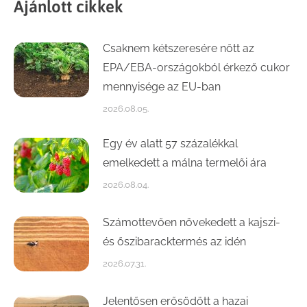
Ajánlott cikkek
Csaknem kétszeresére nőtt az
EPA/EBA-országokból érkező cukor
mennyisége az EU-ban
2026.08.05.
Egy év alatt 57 százalékkal
emelkedett a málna termelői ára
2026.08.04.
Számottevően növekedett a kajszi-
és őszibaracktermés az idén
2026.07.31.
Jelentősen erősödött a hazai