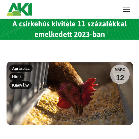
A csirkehús kivitele 11 százalékkal
emelkedett 2023-ban
Agrárpiac
MÁRC
12
Hírek
Kiadvány