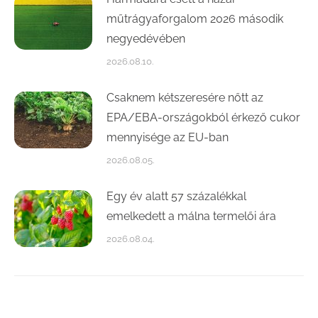
műtrágyaforgalom 2026 második
negyedévében
2026.08.10.
Csaknem kétszeresére nőtt az
EPA/EBA-országokból érkező cukor
mennyisége az EU-ban
2026.08.05.
Egy év alatt 57 százalékkal
emelkedett a málna termelői ára
2026.08.04.