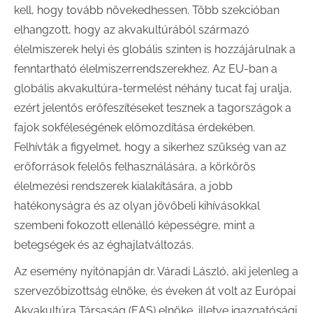
kell, hogy tovább növekedhessen. Több szekcióban
elhangzott, hogy az akvakultúrából származó
élelmiszerek helyi és globális szinten is hozzájárulnak a
fenntartható élelmiszerrendszerekhez. Az EU-ban a
globális akvakultúra-termelést néhány tucat faj uralja,
ezért jelentős erőfeszítéseket tesznek a tagországok a
fajok sokféleségének előmozdítása érdekében.
Felhívták a figyelmet, hogy a sikerhez szükség van az
erőforrások felelős felhasználására, a körkörös
élelmezési rendszerek kialakítására, a jobb
hatékonyságra és az olyan jövőbeli kihívásokkal
szembeni fokozott ellenálló képességre, mint a
betegségek és az éghajlatváltozás.
Az esemény nyitónapján dr. Váradi László, aki jelenleg a
szervezőbizottság elnöke, és éveken át volt az Európai
Akvakultúra Társaság (EAS) elnöke, illetve igazgatósági