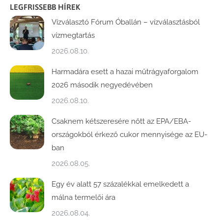
LEGFRISSEBB HÍREK
Vízválasztó Fórum Óballán – vízválasztásból
vízmegtartás
2026.08.10.
Harmadára esett a hazai műtrágyaforgalom
2026 második negyedévében
2026.08.10.
Csaknem kétszeresére nőtt az EPA/EBA-
országokból érkező cukor mennyisége az EU-
ban
2026.08.05.
Egy év alatt 57 százalékkal emelkedett a
málna termelői ára
2026.08.04.