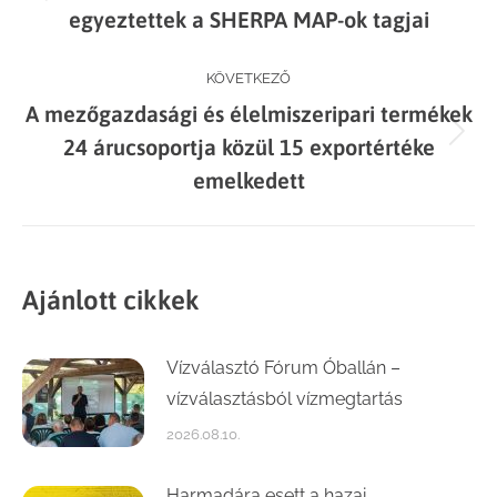
navigation
Previous
egyeztettek a SHERPA MAP-ok tagjai
post:
KÖVETKEZŐ
A mezőgazdasági és élelmiszeripari termékek
Next
24 árucsoportja közül 15 exportértéke
post:
emelkedett
Ajánlott cikkek
Vízválasztó Fórum Óballán –
vízválasztásból vízmegtartás
2026.08.10.
Harmadára esett a hazai