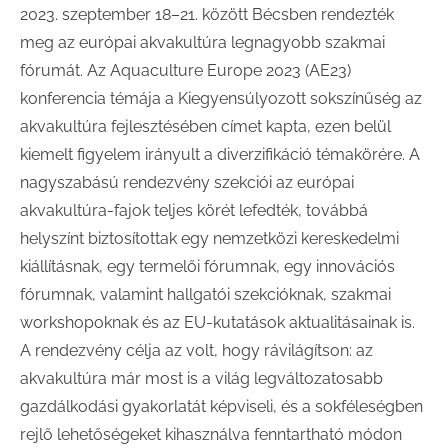
2023. szeptember 18–21. között Bécsben rendezték
meg az európai akvakultúra legnagyobb szakmai
fórumát. Az Aquaculture Europe 2023 (AE23)
konferencia témája a Kiegyensúlyozott sokszínűség az
akvakultúra fejlesztésében címet kapta, ezen belül
kiemelt figyelem irányult a diverzifikáció témakörére. A
nagyszabású rendezvény szekciói az európai
akvakultúra-fajok teljes körét lefedték, továbbá
helyszínt biztosítottak egy nemzetközi kereskedelmi
kiállításnak, egy termelői fórumnak, egy innovációs
fórumnak, valamint hallgatói szekcióknak, szakmai
workshopoknak és az EU-kutatások aktualitásainak is.
A rendezvény célja az volt, hogy rávilágítson: az
akvakultúra már most is a világ legváltozatosabb
gazdálkodási gyakorlatát képviseli, és a sokféleségben
rejlő lehetőségeket kihasználva fenntartható módon