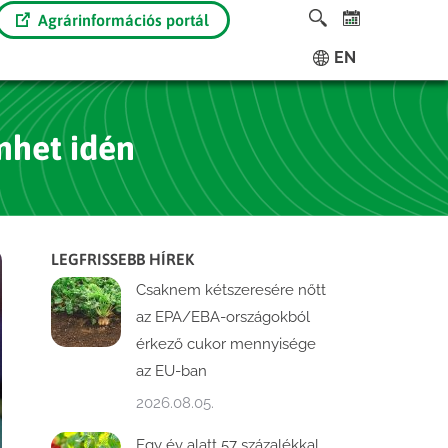
Agrárinformációs portál
EN
emhet idén
LEGFRISSEBB HÍREK
Csaknem kétszeresére nőtt
az EPA/EBA-országokból
érkező cukor mennyisége
az EU-ban
2026.08.05.
Egy év alatt 57 százalékkal