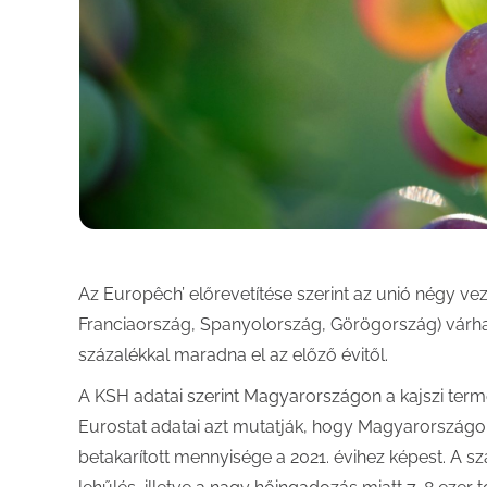
Az Europêch’ előrevetítése szerint az unió négy v
Franciaország, Spanyolország, Görögország) várha
százalékkal maradna el az előző évitől.
A KSH adatai szerint Magyarországon a kajszi term
Eurostat adatai azt mutatják, hogy Magyarországon 
betakarított mennyisége a 2021. évihez képest. A sz