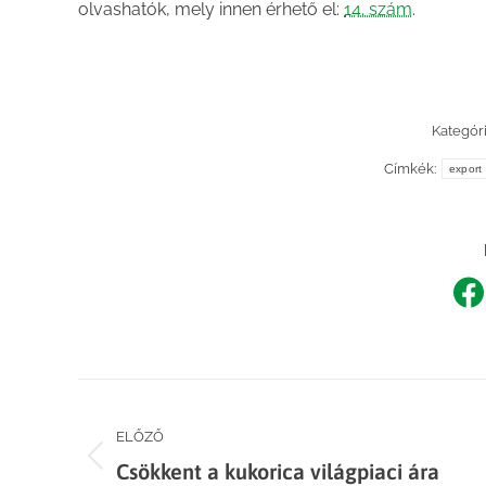
olvashatók, mely innen érhető el:
14. szám
.
Kategóri
Címkék:
export
Sh
o
F
Post
ELŐZŐ
navigation
Previous
Csökkent a kukorica világpiaci ára