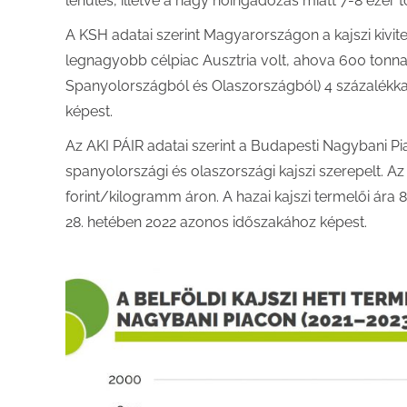
lehűlés, illetve a nagy hőingadozás miatt 7-8 ezer 
A KSH adatai szerint Magyarországon a kajszi kivite
legnagyobb célpiac Ausztria volt, ahova 600 tonna ka
Spanyolországból és Olaszországból) 4 százalékkal
képest.
Az AKI PÁIR adatai szerint a Budapesti Nagybani P
spanyolországi és olaszországi kajszi szerepelt. Az i
forint/kilogramm áron. A hazai kajszi termelői ára
28. hetében 2022 azonos időszakához képest.