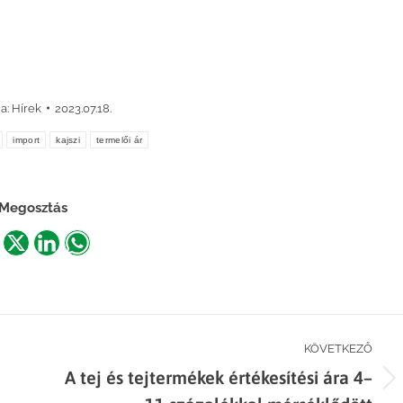
a:
Hírek
2023.07.18.
import
kajszi
termelői ár
Megosztás
are
Share
Share
Share
n
on
on
on
acebook
X
LinkedIn
WhatsApp
KÖVETKEZŐ
A tej és tejtermékek értékesítési ára 4–
Next