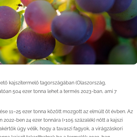
ezető kajszitermelő tagországában (Olaszország,
tóan 504 ezer tonna lehet a termés 2023-ban, ami 7
ése 11–25 ezer tonna között mozgott az elmúlt öt évben. Az
2022-ben 24 ezer tonnára (+105 százalék) nőtt a kajszi
akértők úgy vélik, hogy a tavaszi fagyok, a virágzáskori