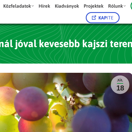
Közfeladatok
Hírek
Kiadványok
Projektek
Rólunk
KAP
ITE
nál jóval kevesebb kajszi ter
JÚL
18