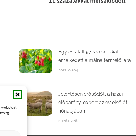
11 százalékkal mérséklődött
post:
Egy év alatt 57 százalékkal
emelkedett a málna termelői ára
2026.08.04.
Jelentősen erősödött a hazai
élőbárány-export az év első öt
a weboldal
hónapjában
nység
2026.07.28.