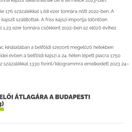
tonna kajszit takaríthatnak be a termelők 2023-ban.
le 176 százalékkal 1,68 ezer tonnára nőtt 2022-ben. A
jszit szállítottak. A friss kajszi importja (döntően
 1,23 ezer tonnára csökkent 2022-ben az előző évihez
iac kínálatában a belföldi szezont megelőző hetekben
dei évben a belföldi kajszi a 24. héten lépett piacra 1750
 82 százalékkal 1330 forint/kilogrammra emelkedett 2023 24–