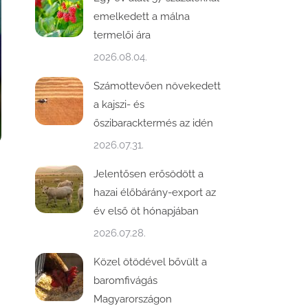
emelkedett a málna
termelői ára
2026.08.04.
Számottevően növekedett
a kajszi- és
őszibaracktermés az idén
2026.07.31.
Jelentősen erősödött a
hazai élőbárány-export az
év első öt hónapjában
2026.07.28.
Közel ötödével bővült a
baromfivágás
Magyarországon