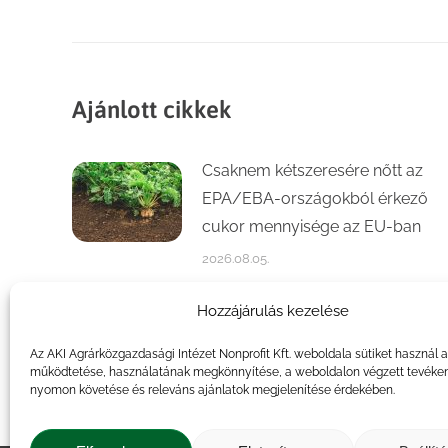
post:
Ajánlott cikkek
Csaknem kétszeresére nőtt az
EPA/EBA-országokból érkező
cukor mennyisége az EU-ban
2026.08.05.
Számottevően növekedett a
Hozzájárulás kezelése
kajszi- és őszibaracktermés az
Az AKI Agrárközgazdasági Intézet Nonprofit Kft. weboldala sütiket használ 
idén
működtetése, használatának megkönnyítése, a weboldalon végzett tevéke
nyomon követése és releváns ajánlatok megjelenítése érdekében.
2026.07.31.