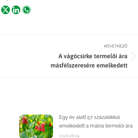
are
Share
Share
Share
n
on
on
on
acebook
X
LinkedIn
WhatsApp
KÖVETKEZŐ
A vágócsirke termelői ára
Next
másfélszeresére emelkedett
post:
Egy év alatt 57 százalékkal
emelkedett a málna termelői ára
2026.08.04.