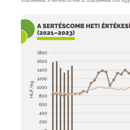
százalékkal, a sertéscombé 12 százalékkal nőtt ugy