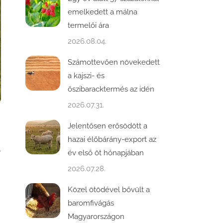
emelkedett a málna
termelői ára
2026.08.04.
Számottevően növekedett
a kajszi- és
őszibaracktermés az idén
2026.07.31.
Jelentősen erősödött a
hazai élőbárány-export az
l
év első öt hónapjában
2026.07.28.
Közel ötödével bővült a
baromfivágás
Magyarországon