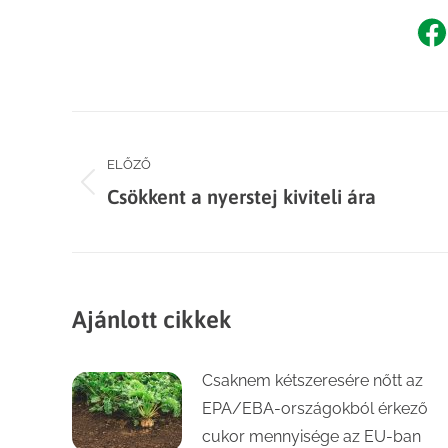
Sh
o
F
Post
ELŐZŐ
navigation
Previous
Csökkent a nyerstej kiviteli ára
post:
Ajánlott cikkek
Csaknem kétszeresére nőtt az
EPA/EBA-országokból érkező
cukor mennyisége az EU-ban