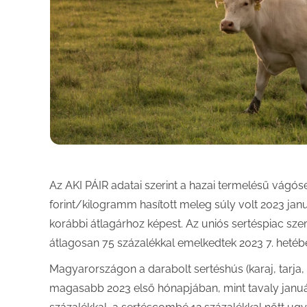
Az AKI PÁIR adatai szerint a hazai termelésű vágóser
forint/kilogramm hasított meleg súly volt 2023 jan
korábbi átlagárhoz képest. Az uniós sertéspiac sz
átlagosan 75 százalékkal emelkedtek 2023 7. hetéb
Magyarországon a darabolt sertéshús (karaj, tarja, 
magasabb 2023 első hónapjában, mint tavaly január