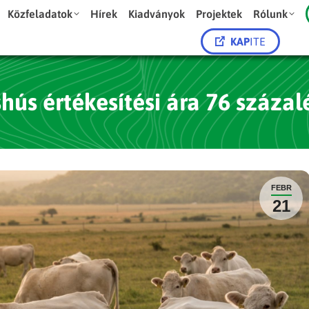
Közfeladatok
Hírek
Kiadványok
Projektek
Rólunk
KAP
ITE
shús értékesítési ára 76 száza
FEBR
21