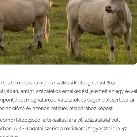
tés termelői ára áfa és szállítási költség nélkül 803
uárjában, ami 71 százalékos emelkedést jelentett az egy évve
empontjából meghatározó vállalatok és vágóhidak sertésárai
en az előző év azonos hetének átlagárához képest.
comb) feldolgozói értékesítési ára 76 százalékkal volt
ban. A KSH adatai szerint a rövidkaraj fogyasztói ára 47