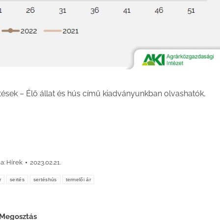
tések – Élő állat és hús című kiadványunkban olvashatók,
a:
Hírek
2023.02.21.
r
sertés
sertéshús
termelői ár
Megosztás