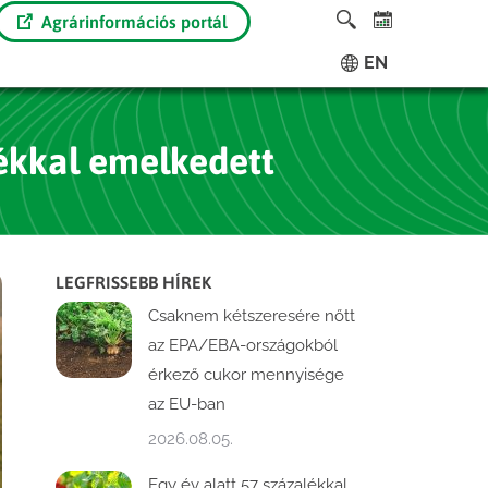
Agrárinformációs portál
EN
lékkal emelkedett
LEGFRISSEBB HÍREK
Csaknem kétszeresére nőtt
az EPA/EBA-országokból
érkező cukor mennyisége
az EU-ban
2026.08.05.
Egy év alatt 57 százalékkal