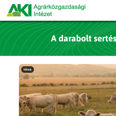
A darabolt serté
Hírek