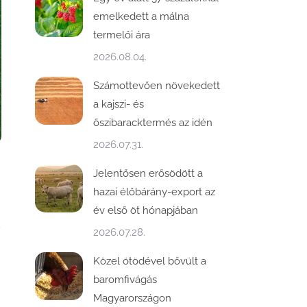
emelkedett a málna
termelői ára
2026.08.04.
Számottevően növekedett
a kajszi- és
őszibaracktermés az idén
2026.07.31.
Jelentősen erősödött a
hazai élőbárány-export az
év első öt hónapjában
2026.07.28.
Közel ötödével bővült a
baromfivágás
Magyarországon