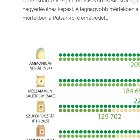
időszakban. A vizsgált termékek értékesítési átlag
negyedévéhez képest. A legnagyobb mértékben a R
mértékben a Pulsar 40-é emelkedett.