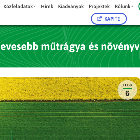
Közfeladatok
Hírek
Kiadványok
Projektek
Rólunk
KAP
ITE
kevesebb műtrágya és növényv
FEBR
6