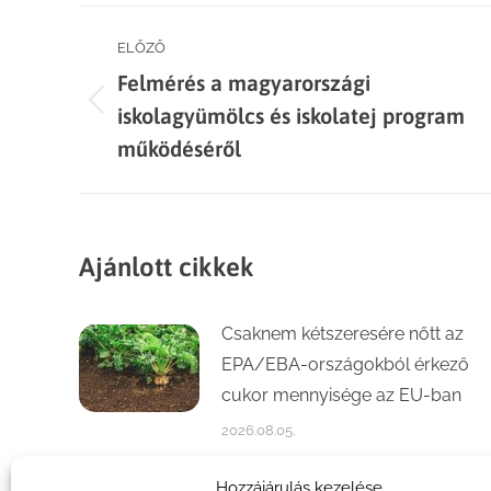
Post
ELŐZŐ
Felmérés a magyarországi
navigation
Previous
iskolagyümölcs és iskolatej program
post:
működéséről
Ajánlott cikkek
Csaknem kétszeresére nőtt az
EPA/EBA-országokból érkező
cukor mennyisége az EU-ban
2026.08.05.
Számottevően növekedett a
Hozzájárulás kezelése