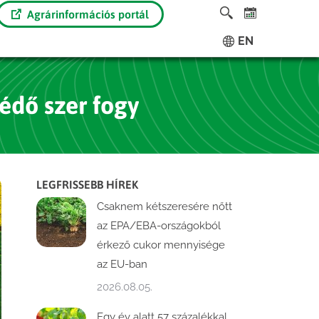
Agrárinformációs portál
EN
édő szer fogy
LEGFRISSEBB HÍREK
Csaknem kétszeresére nőtt
az EPA/EBA-országokból
érkező cukor mennyisége
az EU-ban
2026.08.05.
Egy év alatt 57 százalékkal