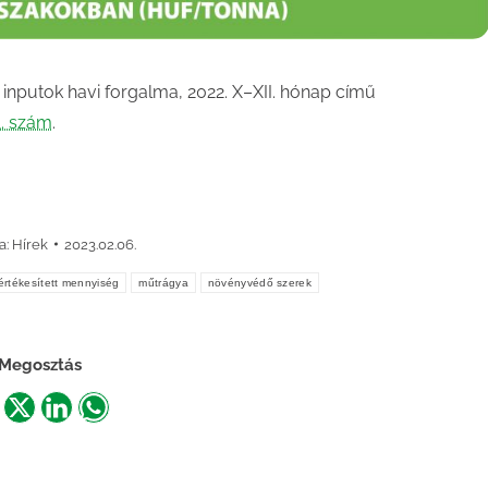
nputok havi forgalma, 2022. X–XII. hónap című
1. szám
.
a:
Hírek
2023.02.06.
értékesített mennyiség
műtrágya
növényvédő szerek
Megosztás
are
Share
Share
Share
n
on
on
on
acebook
X
LinkedIn
WhatsApp