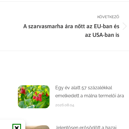
KÖVETKEZŐ
A szarvasmarha ára nőtt az EU-ban és
Next
az USA-ban is
post:
Egy év alatt 57 százalékkal
emelkedett a málna termelői ára
2026.08.04.
Jelentősen erősödött a hazai