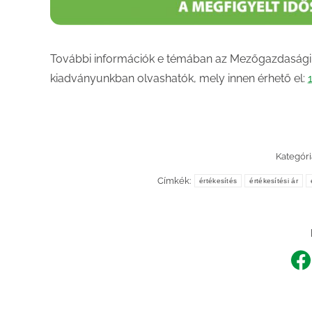
További információk e témában az Mezőgazdasági i
kiadványunkban olvashatók, mely innen érhető el:
Kategóri
Címkék:
értékesítés
értékesítési ár
Sh
o
F