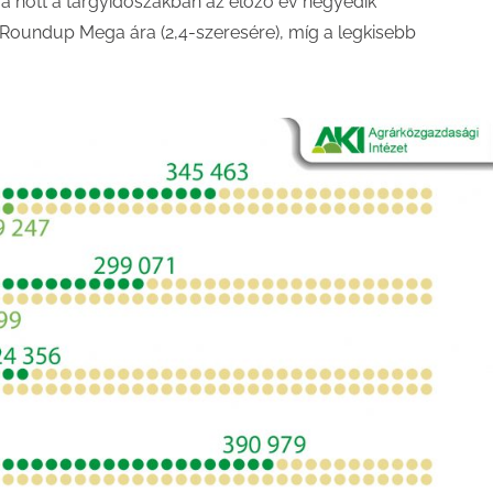
ára nőtt a tárgyidőszakban az előző év negyedik
oundup Mega ára (2,4-szeresére), míg a legkisebb