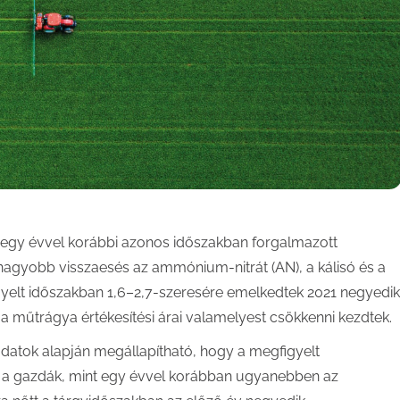
z egy évvel korábbi azonos időszakban forgalmazott
nagyobb visszaesés az ammónium-nitrát (AN), a kálisó és a
igyelt időszakban 1,6–2,7-szeresére emelkedtek 2021 negyedik
műtrágya értékesítési árai valamelyest csökkenni kezdtek.
adatok alapján megállapítható, hogy a megfigyelt
k a gazdák, mint egy évvel korábban ugyanebben az