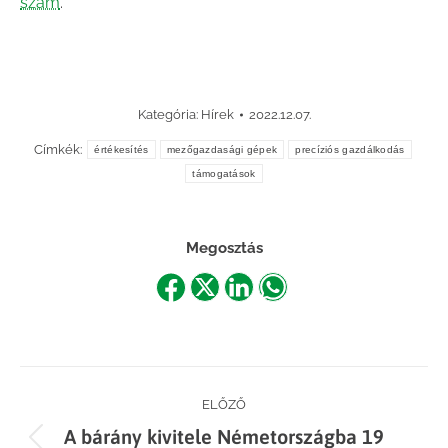
szám
.
Kategória:
Hírek
2022.12.07.
Címkék:
értékesítés
mezőgazdasági gépek
precíziós gazdálkodás
támogatások
Megosztás
Share
Share
Share
Share
on
on
on
on
Facebook
X
LinkedIn
WhatsApp
Post
ELŐZŐ
A bárány kivitele Németországba 19