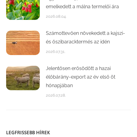
emelkedett a málna termelői ára
2026.08.04.
Számottevően növekedett a kajszi-
és őszibaracktermés az idén
2026.07.31.
Jelentősen erősödött a hazai
élőbárány-export az év első öt
hónapjában
2026.07.28.
LEGFRISSEBB HÍREK