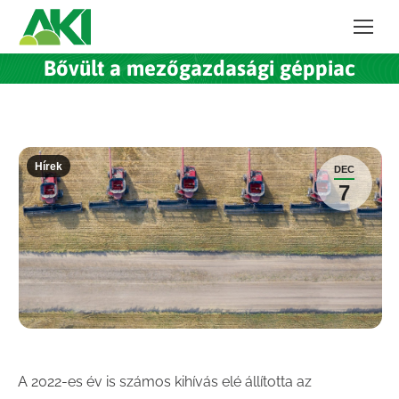
Bővült a mezőgazdasági géppiac
Hírek
DEC
7
A 2022-es év is számos kihívás elé állította az