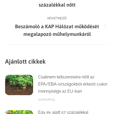
navigation
Previous
százalékkal nőtt
post:
KÖVETKEZŐ
Beszámoló a KAP Hálózat működését
Next
megalapozó műhelymunkáról
post:
Ajánlott cikkek
Csaknem kétszeresére nőtt az
EPA/EBA-országokból érkező cukor
mennyisége az EU-ban
2026.08.05.
Egy év alatt 57 százalékkal