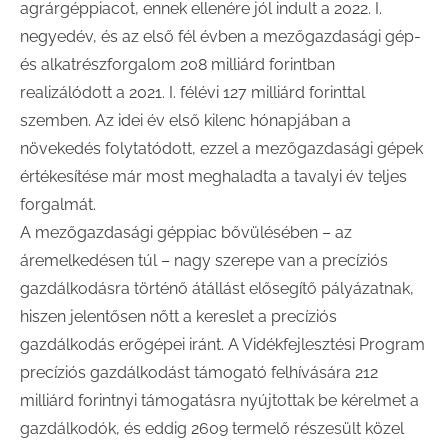
agrárgéppiacot, ennek ellenére jól indult a 2022. I.
negyedév, és az első fél évben a mezőgazdasági gép-
és alkatrészforgalom 208 milliárd forintban
realizálódott a 2021. I. félévi 127 milliárd forinttal
szemben. Az idei év első kilenc hónapjában a
növekedés folytatódott, ezzel a mezőgazdasági gépek
értékesítése már most meghaladta a tavalyi év teljes
forgalmát.
A mezőgazdasági géppiac bővülésében – az
áremelkedésen túl – nagy szerepe van a precíziós
gazdálkodásra történő átállást elősegítő pályázatnak,
hiszen jelentősen nőtt a kereslet a precíziós
gazdálkodás erőgépei iránt. A Vidékfejlesztési Program
precíziós gazdálkodást támogató felhívására 212
milliárd forintnyi támogatásra nyújtottak be kérelmet a
gazdálkodók, és eddig 2609 termelő részesült közel