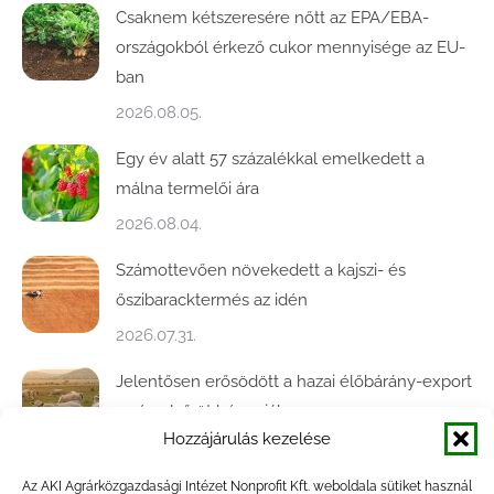
Csaknem kétszeresére nőtt az EPA/EBA-
országokból érkező cukor mennyisége az EU-
ban
2026.08.05.
Egy év alatt 57 százalékkal emelkedett a
málna termelői ára
2026.08.04.
Számottevően növekedett a kajszi- és
őszibaracktermés az idén
2026.07.31.
Jelentősen erősödött a hazai élőbárány-export
az év első öt hónapjában
Hozzájárulás kezelése
2026.07.28.
Az AKI Agrárközgazdasági Intézet Nonprofit Kft. weboldala sütiket használ
Közel ötödével bővült a baromfivágás