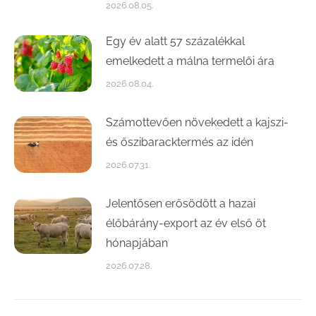
2026.08.05.
Egy év alatt 57 százalékkal
emelkedett a málna termelői ára
2026.08.04.
Számottevően növekedett a kajszi-
és őszibaracktermés az idén
2026.07.31.
Jelentősen erősödött a hazai
élőbárány-export az év első öt
hónapjában
2026.07.28.