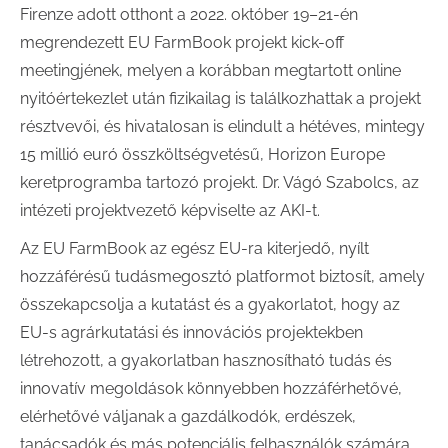
Firenze adott otthont a 2022. október 19–21-én
megrendezett EU FarmBook projekt kick-off
meetingjének, melyen a korábban megtartott online
nyitóértekezlet után fizikailag is találkozhattak a projekt
résztvevői, és hivatalosan is elindult a hétéves, mintegy
15 millió euró összköltségvetésű, Horizon Europe
keretprogramba tartozó projekt. Dr. Vágó Szabolcs, az
intézeti projektvezető képviselte az AKI-t.
Az EU FarmBook az egész EU-ra kiterjedő, nyílt
hozzáférésű tudásmegosztó platformot biztosít, amely
összekapcsolja a kutatást és a gyakorlatot, hogy az
EU-s agrárkutatási és innovációs projektekben
létrehozott, a gyakorlatban hasznosítható tudás és
innovatív megoldások könnyebben hozzáférhetővé,
elérhetővé váljanak a gazdálkodók, erdészek,
tanácsadók és más potenciális felhasználók számára.