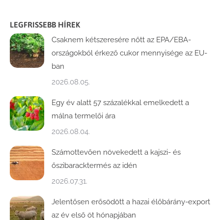
LEGFRISSEBB HÍREK
Csaknem kétszeresére nőtt az EPA/EBA-
országokból érkező cukor mennyisége az EU-
ban
2026.08.05.
Egy év alatt 57 százalékkal emelkedett a
málna termelői ára
2026.08.04.
Számottevően növekedett a kajszi- és
őszibaracktermés az idén
2026.07.31.
Jelentősen erősödött a hazai élőbárány-export
az év első öt hónapjában