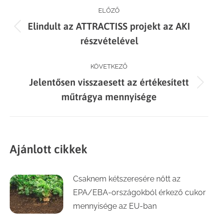
Post
ELŐZŐ
Elindult az ATTRACTISS projekt az AKI
navigation
Previous
részvételével
post:
KÖVETKEZŐ
Jelentősen visszaesett az értékesített
Next
műtrágya mennyisége
post:
Ajánlott cikkek
Csaknem kétszeresére nőtt az
EPA/EBA-országokból érkező cukor
mennyisége az EU-ban