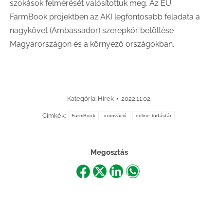
szokások felmérését valósítottuk meg. Az EU
FarmBook projektben az AKI legfontosabb feladata a
nagykövet (Ambassador) szerepkör betöltése
Magyarországon és a környező országokban.
Kategória:
Hírek
2022.11.02.
Címkék:
FarmBook
innováció
online tudástár
Megosztás
Share
Share
Share
Share
on
on
on
on
Facebook
X
LinkedIn
WhatsApp