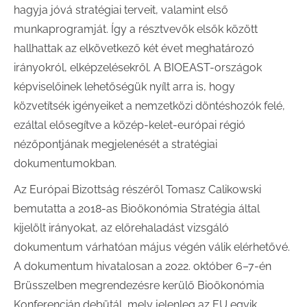
hagyja jóvá stratégiai terveit, valamint első
munkaprogramját. Így a résztvevők elsők között
hallhattak az elkövetkező két évet meghatározó
irányokról, elképzelésekről. A BIOEAST-országok
képviselőinek lehetőségük nyílt arra is, hogy
közvetítsék igényeiket a nemzetközi döntéshozók felé,
ezáltal elősegítve a közép-kelet-európai régió
nézőpontjának megjelenését a stratégiai
dokumentumokban.
Az Európai Bizottság részéről Tomasz Calikowski
bemutatta a 2018-as Bioökonómia Stratégia által
kijelölt irányokat, az előrehaladást vizsgáló
dokumentum várhatóan május végén válik elérhetővé.
A dokumentum hivatalosan a 2022. október 6–7-én
Brüsszelben megrendezésre kerülő Bioökonómia
Konferencián debütál, mely jelenleg az EU egyik