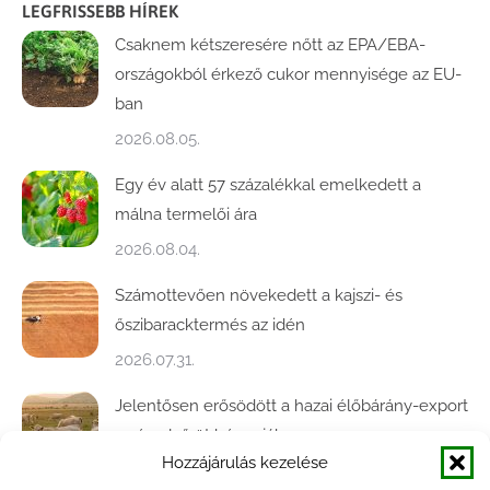
LEGFRISSEBB HÍREK
Csaknem kétszeresére nőtt az EPA/EBA-
országokból érkező cukor mennyisége az EU-
ban
2026.08.05.
Egy év alatt 57 százalékkal emelkedett a
málna termelői ára
2026.08.04.
Számottevően növekedett a kajszi- és
őszibaracktermés az idén
2026.07.31.
Jelentősen erősödött a hazai élőbárány-export
az év első öt hónapjában
Hozzájárulás kezelése
2026.07.28.