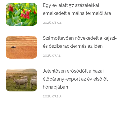
Egy év alatt 57 százalékkal
emelkedett a málna termelői ára
2026.08.04.
Számottevően növekedett a kajszi-
és őszibaracktermés az idén
2026.07.31.
Jelentősen erősödött a hazai
élőbárány-export az év első öt
hónapjában
2026.07.28.