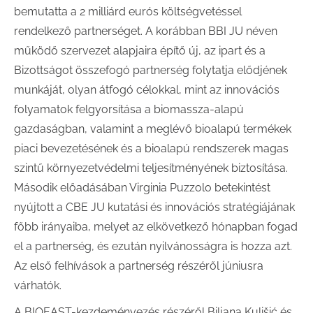
bemutatta a 2 milliárd eurós költségvetéssel
rendelkező partnerséget. A korábban BBI JU néven
működő szervezet alapjaira építő új, az ipart és a
Bizottságot összefogó partnerség folytatja elődjének
munkáját, olyan átfogó célokkal, mint az innovációs
folyamatok felgyorsítása a biomassza-alapú
gazdaságban, valamint a meglévő bioalapú termékek
piaci bevezetésének és a bioalapú rendszerek magas
szintű környezetvédelmi teljesítményének biztosítása.
Második előadásában Virginia Puzzolo betekintést
nyújtott a CBE JU kutatási és innovációs stratégiájának
főbb irányaiba, melyet az elkövetkező hónapban fogad
el a partnerség, és ezután nyilvánosságra is hozza azt.
Az első felhívások a partnerség részéről júniusra
várhatók.
A BIOEAST-kezdeményezés részéről Biljana Kulišić és