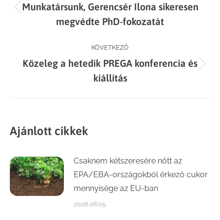
Munkatársunk, Gerencsér Ilona sikeresen
navigation
Previous
megvédte PhD-fokozatát
post:
KÖVETKEZŐ
Közeleg a hetedik PREGA konferencia és
Next
kiállítás
post:
Ajánlott cikkek
Csaknem kétszeresére nőtt az
EPA/EBA-országokból érkező cukor
mennyisége az EU-ban
2026.08.05.