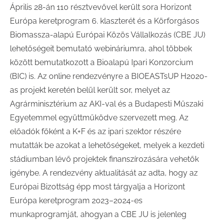
Április 28-án 110 résztvevővel került sora Horizont
Európa keretprogram 6. klaszterét és a Körforgásos
Biomassza-alapú Európai Közös Vállalkozás (CBE JU)
lehetőségeit bemutató webináriumra, ahol többek
között bemutatkozott a Bioalapú Ipari Konzorcium
(BIC) is. Az online rendezvényre a BIOEASTsUP H2020-
as projekt keretén belül került sor, melyet az
Agrárminisztérium az AKI-val és a Budapesti Műszaki
Egyetemmel együttműködve szervezett meg. Az
előadók főként a K+F és az ipari szektor részére
mutatták be azokat a lehetőségeket, melyek a kezdeti
stádiumban lévő projektek finanszírozására vehetők
igénybe. A rendezvény aktualitását az adta, hogy az
Európai Bizottság épp most tárgyalja a Horizont
Európa keretprogram 2023–2024-es
munkaprogramját, ahogyan a CBE JU is jelenleg