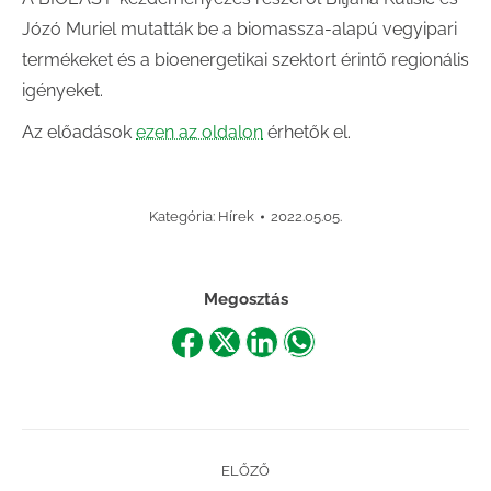
Józó Muriel mutatták be a biomassza-alapú vegyipari
termékeket és a bioenergetikai szektort érintő regionális
igényeket.
Az előadások
ezen az oldalon
érhetők el.
Kategória:
Hírek
2022.05.05.
Megosztás
Share
Share
Share
Share
on
on
on
on
Facebook
X
LinkedIn
WhatsApp
Post
ELŐZŐ