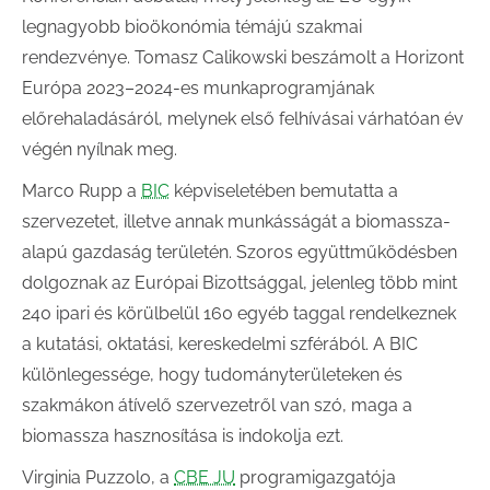
legnagyobb bioökonómia témájú szakmai
rendezvénye. Tomasz Calikowski beszámolt a Horizont
Európa 2023–2024-es munkaprogramjának
előrehaladásáról, melynek első felhívásai várhatóan év
végén nyílnak meg.
Marco Rupp a
BIC
képviseletében bemutatta a
szervezetet, illetve annak munkásságát a biomassza-
alapú gazdaság területén. Szoros együttműködésben
dolgoznak az Európai Bizottsággal, jelenleg több mint
240 ipari és körülbelül 160 egyéb taggal rendelkeznek
a kutatási, oktatási, kereskedelmi szférából. A BIC
különlegessége, hogy tudományterületeken és
szakmákon átívelő szervezetről van szó, maga a
biomassza hasznosítása is indokolja ezt.
Virginia Puzzolo, a
CBE JU
programigazgatója