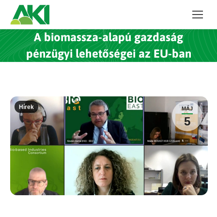
A biomassza-alapú gazdaság
pénzügyi lehetőségei az EU-ban
Hírek
MÁJ
5