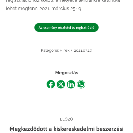
regisztrációhoz kötött, amelyet a lenti linkre kattintva
lehet megtenni 2021. március 25-ig.
Az esemény részletei és regisztráció
Kategória:
Hírek
2021.03.17.
Megosztás
Share
Share
Share
Share
on
on
on
on
Facebook
X
LinkedIn
WhatsApp
Post
ELŐZŐ
Megkezdődött a kiskereskedelmi beszerzési
Previous