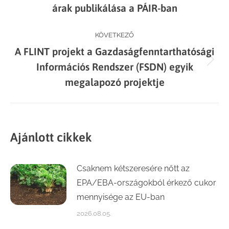
navigation
árak publikálása a PÁIR-ban
post:
KÖVETKEZŐ
A FLINT projekt a Gazdaságfenntarthatósági
Next
Információs Rendszer (FSDN) egyik
post:
megalapozó projektje
Ajánlott cikkek
Csaknem kétszeresére nőtt az
EPA/EBA-országokból érkező cukor
mennyisége az EU-ban
2026.08.05.