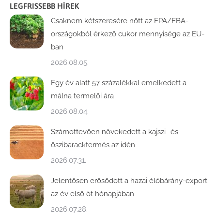
LEGFRISSEBB HÍREK
Csaknem kétszeresére nőtt az EPA/EBA-
országokból érkező cukor mennyisége az EU-
ban
2026.08.05.
Egy év alatt 57 százalékkal emelkedett a
málna termelői ára
2026.08.04.
Számottevően növekedett a kajszi- és
őszibaracktermés az idén
2026.07.31.
Jelentősen erősödött a hazai élőbárány-export
az év első öt hónapjában
2026.07.28.