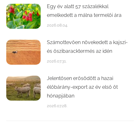
Egy év alatt 57 százalékkal
emelkedett a málna termelői ára
2026.08.04.
Számottevően növekedett a kajszi-
és őszibaracktermés az idén
2026.07.31.
Jelentősen erősödött a hazai
élőbárány-export az év első öt
hónapjában
2026.07.28.