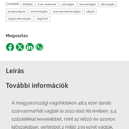
Címkék:
élőállat
havi alakulás
juhvágás
kacsavágás
libavágás
pulykavágás
sertésvágás
szarvasmarhavágás
vágás
vágócsirkevágás
vágóhíd
Megosztás
Share
Share
Share
Share
on
on
on
on
Facebook
X
LinkedIn
WhatsApp
Leírás
További információk
A magyarországi vágóhidakon 48,5 ezer darab
szarvasmarhát vágtak le 2022 első fél évében, 5,5
százalékkal kevesebbet, mint az előző év azonos
időszakában, sertésből 2 millió 239 ezret vágtak,