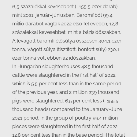
6,5 százalékkal kevesebbet (–155,5 ezer darab),
mint 2021. január–júniusban. Baromfiból 99,4
millió darabot vágtak 2022 első fél évében, 12,8
százalékkal kevesebbet, mint a bázisidőszakban.
A levágott baromfi élősúlya összesen 304,1 ezer
tonna, vágott súlya (tisztított, bontott súly) 230,1
ezer tonna volt ebben az időszakban.
In Hungarian slaughterhouses 48.5 thousand
cattle were slaughtered in the first half of 2022,
which is 5.5 per cent less than in the same period
of the previous year, and 2 million 239 thousand
pigs were slaughtered, 6.5 per cent less (–155.5
thousand heads) compared to the January–June
2021 period. In the group of poultry 99.4 million
pieces were slaughtered in the first half of 2022,
12.8 per cent less than in the base period. The total