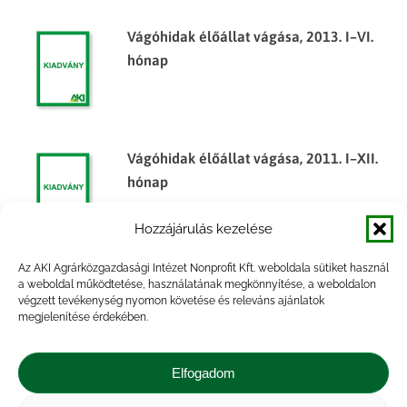
Vágóhidak élőállat vágása, 2013. I–VI.
hónap
Vágóhidak élőállat vágása, 2011. I–XII.
hónap
Hozzájárulás kezelése
Az AKI Agrárközgazdasági Intézet Nonprofit Kft. weboldala sütiket használ
Vágóhidak élőállat vágása, 2014. I–III.
a weboldal működtetése, használatának megkönnyítése, a weboldalon
végzett tevékenység nyomon követése és releváns ajánlatok
hónap
megjelenítése érdekében.
Elfogadom