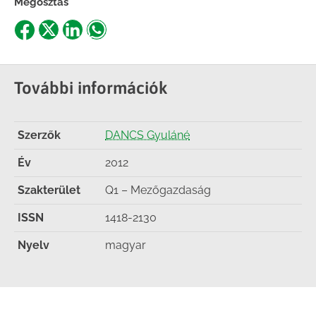
Megosztás
Share
Share
Share
Share
on
on
on
on
Facebook
X
LinkedIn
WhatsApp
További információk
Szerzők
DANCS Gyuláné
Év
2012
Szakterület
Q1 – Mezőgazdaság
ISSN
1418-2130
Nyelv
magyar