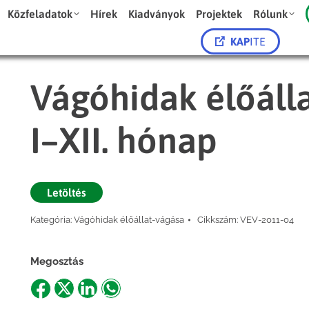
Közfeladatok
Hírek
Kiadványok
Projektek
Rólunk
KAP
ITE
Vágóhidak élőálla
I–XII. hónap
Letöltés
Kategória:
Vágóhidak élőállat-vágása
Cikkszám:
VEV-2011-04
Megosztás
Share
Share
Share
Share