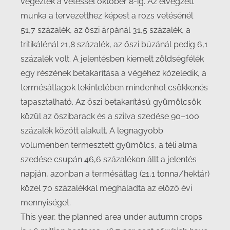
végeztek a vetéssel október 8-ig. Az elvégzett
munka a tervezetthez képest a rozs vetésénél
51,7 százalék, az őszi árpánál 31,5 százalék, a
tritikálénál 21,8 százalék, az őszi búzánál pedig 6,1
százalék volt. A jelentésben kiemelt zöldségfélék
egy részének betakarítása a végéhez közeledik, a
termésátlagok tekintetében mindenhol csökkenés
tapasztalható. Az őszi betakarítású gyümölcsök
közül az őszibarack és a szilva szedése 90–100
százalék között alakult. A legnagyobb
volumenben termesztett gyümölcs, a téli alma
szedése csupán 46,6 százalékon állt a jelentés
napján, azonban a termésátlag (21,1 tonna/hektár)
közel 70 százalékkal meghaladta az előző évi
mennyiséget.
This year, the planned area under autumn crops