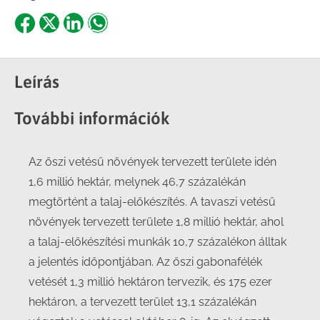
Share
Share
Share
Share
on
on
on
on
Facebook
X
LinkedIn
WhatsApp
Leírás
További információk
Az őszi vetésű növények tervezett területe idén
1,6 millió hektár, melynek 46,7 százalékán
megtörtént a talaj-előkészítés. A tavaszi vetésű
növények tervezett területe 1,8 millió hektár, ahol
a talaj-előkészítési munkák 10,7 százalékon álltak
a jelentés időpontjában. Az őszi gabonafélék
vetését 1,3 millió hektáron tervezik, és 175 ezer
hektáron, a tervezett terület 13,1 százalékán