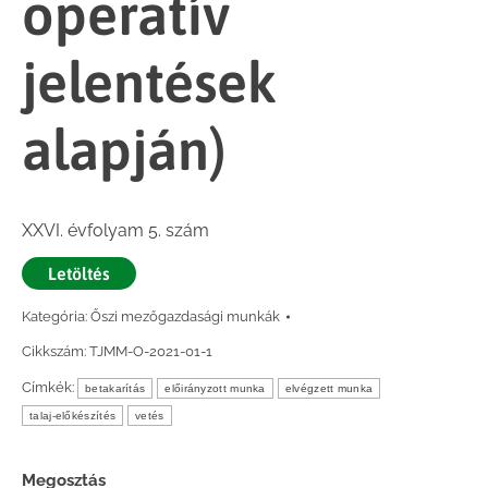
operatív
jelentések
alapján)
XXVI. évfolyam 5. szám
Letöltés
Kategória:
Őszi mezőgazdasági munkák
Cikkszám:
TJMM-O-2021-01-1
Címkék:
betakarítás
előirányzott munka
elvégzett munka
talaj-előkészítés
vetés
Megosztás