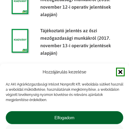
november 12-i operatív jelentések
alapján)
Tájékoztató jelentés az őszi
mezőgazdasági munkákról (2017.
november 13-i operatív jelentések
alapján)
Tájékoztató jelentés az őszi
Hozzájárulás kezelése
mezőgazdasági munkákról (2016.
november 14-i operatív jelentések
Az AKI Agrárközgazdasági Intézet Nonprofit Kft. weboldala sütiket használ
a weboldal működtetése, használatának megkönnyítése, a weboldalon
alapján)
végzett tevékenység nyomon követése és releváns ajánlatok
megjelenítése érdekében.
Tájékoztató jelentés az őszi
mezőgazdasági munkákról (2009.
Elfogadom
november 23-i operatív jelentések