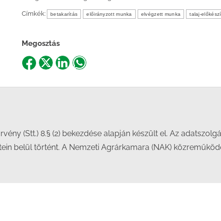
Címkék:
betakarítás
előirányzott munka
elvégzett munka
talaj-előkész
Megosztás
Share
Share
Share
Share
on
on
on
on
Facebook
X
LinkedIn
WhatsApp
örvény (Stt.) 8.§ (2) bekezdése alapján készült el. Az adatszolg
etein belül történt. A Nemzeti Agrárkamara (NAK) közreműkö