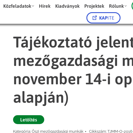
Közfeladatok
Hírek
Kiadványok
Projektek
Rólunk
KAP
ITE
Tájékoztató jelent
mezőgazdasági m
november 14-i ope
alapján)
Letöltés
Kategória:
Őszi mezőgazdasági munkák
Cikkszám:
TJMM-O-2016