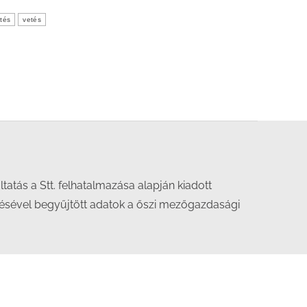
ítés
vetés
áltatás a Stt. felhatalmazása alapján kiadott
désével begyűjtött adatok a őszi mezőgazdasági