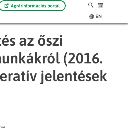
Agrárinformációs portál
EN
és az őszi
unkákról (2016.
ratív jelentések
-02