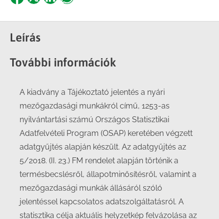
Share
Share
Share
Share
on
on
on
on
Facebook
X
LinkedIn
WhatsApp
Leírás
További információk
A kiadvány a Tájékoztató jelentés a nyári
mezőgazdasági munkákról című, 1253-as
nyilvántartási számú Országos Statisztikai
Adatfelvételi Program (OSAP) keretében végzett
adatgyűjtés alapján készült. Az adatgyűjtés az
5/2018. (II. 23.) FM rendelet alapján történik a
termésbecslésről, állapotminősítésről, valamint a
mezőgazdasági munkák állásáról szóló
jelentéssel kapcsolatos adatszolgáltatásról. A
statisztika célja aktuális helyzetkép felvázolása az