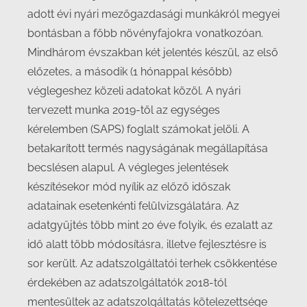
adott évi nyári mezőgazdasági munkákról megyei
bontásban a főbb növényfajokra vonatkozóan.
Mindhárom évszakban két jelentés készül, az első
előzetes, a második (1 hónappal később)
véglegeshez közeli adatokat közöl. A nyári
tervezett munka 2019-től az egységes
kérelemben (SAPS) foglalt számokat jelöli. A
betakarított termés nagyságának megállapítása
becslésen alapul. A végleges jelentések
készítésekor mód nyílik az előző időszak
adatainak esetenkénti felülvizsgálatára. Az
adatgyűjtés több mint 20 éve folyik, és ezalatt az
idő alatt több módosításra, illetve fejlesztésre is
sor került. Az adatszolgáltatói terhek csökkentése
érdekében az adatszolgáltatók 2018-tól
mentesültek az adatszolgáltatás kötelezettsége