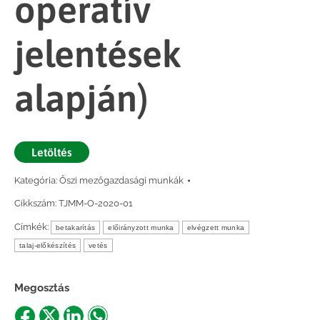
operatív
jelentések
alapján)
Letöltés
Kategória:
Őszi mezőgazdasági munkák
Cikkszám:
TJMM-O-2020-01
Címkék:
betakarítás
előirányzott munka
elvégzett munka
talaj-előkészítés
vetés
Megosztás