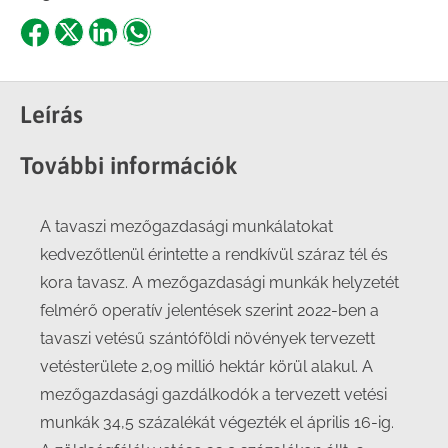
Share
Share
Share
Share
on
on
on
on
Facebook
X
LinkedIn
WhatsApp
Leírás
További információk
A tavaszi mezőgazdasági munkálatokat
kedvezőtlenül érintette a rendkívül száraz tél és
kora tavasz. A mezőgazdasági munkák helyzetét
felmérő operatív jelentések szerint 2022-ben a
tavaszi vetésű szántóföldi növények tervezett
vetésterülete 2,09 millió hektár körül alakul. A
mezőgazdasági gazdálkodók a tervezett vetési
munkák 34,5 százalékát végezték el április 16-ig.