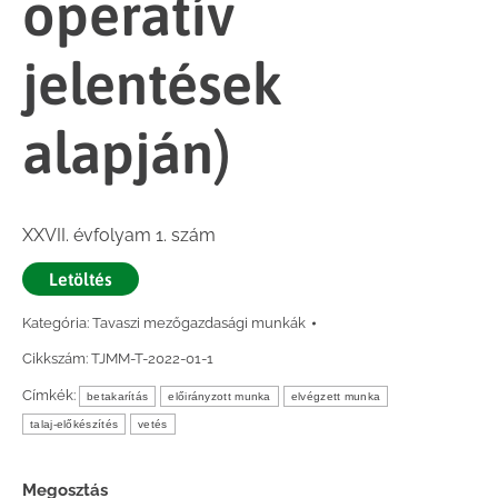
operatív
jelentések
alapján)
XXVII. évfolyam 1. szám
Letöltés
Kategória:
Tavaszi mezőgazdasági munkák
Cikkszám:
TJMM-T-2022-01-1
Címkék:
betakarítás
előirányzott munka
elvégzett munka
talaj-előkészítés
vetés
Megosztás