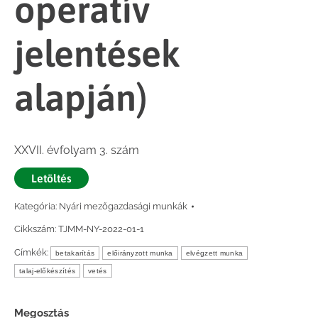
operatív
jelentések
alapján)
XXVII. évfolyam 3. szám
Letöltés
Kategória:
Nyári mezőgazdasági munkák
Cikkszám:
TJMM-NY-2022-01-1
Címkék:
betakarítás
előirányzott munka
elvégzett munka
talaj-előkészítés
vetés
Megosztás