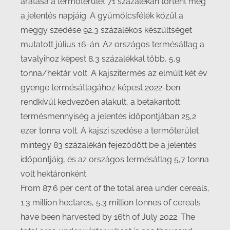
aratása a termőterület 71 százalékán történt meg
a jelentés napjáig. A gyümölcsfélék közül a
meggy szedése 92,3 százalékos készültséget
mutatott július 16-án. Az országos termésátlag a
tavalyihoz képest 8,3 százalékkal több, 5,9
tonna/hektár volt. A kajszitermés az elmúlt két év
gyenge termésátlagához képest 2022-ben
rendkívül kedvezően alakult, a betakarított
termésmennyiség a jelentés időpontjában 25,2
ezer tonna volt. A kajszi szedése a termőterület
mintegy 83 százalékán fejeződött be a jelentés
időpontjáig, és az országos termésátlag 5,7 tonna
volt hektáronként.
From 87.6 per cent of the total area under cereals,
1.3 million hectares, 5.3 million tonnes of cereals
have been harvested by 16th of July 2022. The