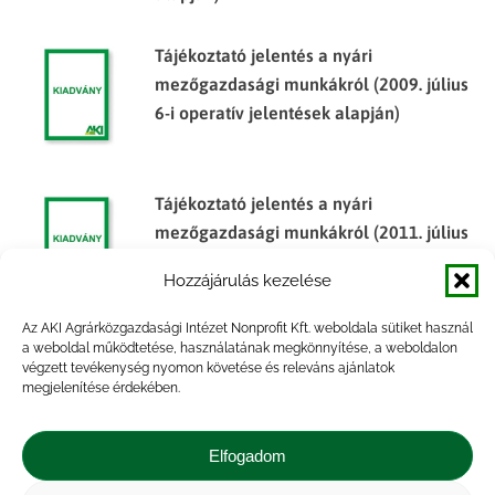
Tájékoztató jelentés a nyári
mezőgazdasági munkákról (2009. július
6-i operatív jelentések alapján)
Tájékoztató jelentés a nyári
mezőgazdasági munkákról (2011. július
11-i operatív jelentések alapján)
Hozzájárulás kezelése
Az AKI Agrárközgazdasági Intézet Nonprofit Kft. weboldala sütiket használ
a weboldal működtetése, használatának megkönnyítése, a weboldalon
Tájékoztató jelentés a nyári
végzett tevékenység nyomon követése és releváns ajánlatok
mezőgazdasági munkákról (2010.
megjelenítése érdekében.
augusztus 16-i operatív jelentések
alapján)
Elfogadom