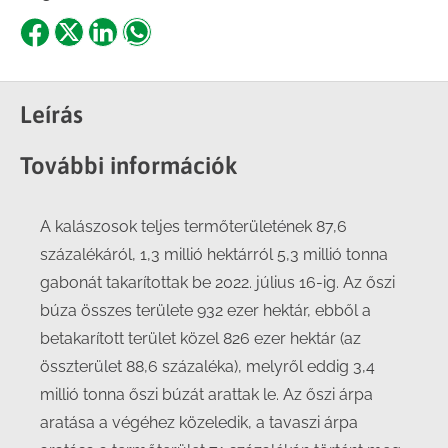
Share
Share
Share
Share
on
on
on
on
Facebook
X
LinkedIn
WhatsApp
Leírás
További információk
A kalászosok teljes termőterületének 87,6
százalékáról, 1,3 millió hektárról 5,3 millió tonna
gabonát takarítottak be 2022. július 16-ig. Az őszi
búza összes területe 932 ezer hektár, ebből a
betakarított terület közel 826 ezer hektár (az
összterület 88,6 százaléka), melyről eddig 3,4
millió tonna őszi búzát arattak le. Az őszi árpa
aratása a végéhez közeledik, a tavaszi árpa