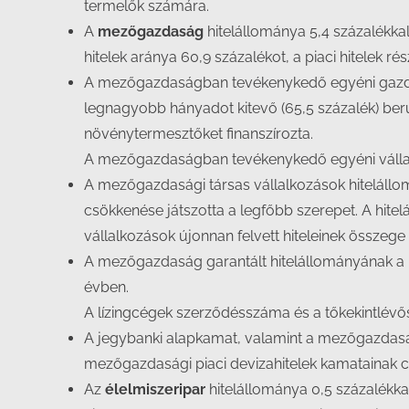
termelők számára.
A
mezőgazdaság
hitelállománya 5,4 százalékka
hitelek aránya 60,9 százalékot, a piaci hitelek ré
A mezőgazdaságban tevékenykedő egyéni gazdaság
legnagyobb hányadot kitevő (65,5 százalék) beruhá
növénytermesztőket finanszírozta.
A mezőgazdaságban tevékenykedő egyéni vállalkoz
A mezőgazdasági társas vállalkozások hitelállom
csökkenése játszotta a legfőbb szerepet. A hit
vállalkozások újonnan felvett hiteleinek összege 6
A mezőgazdaság garantált hitelállományának a k
évben.
A lízingcégek szerződésszáma és a tőkekintlévős
A jegybanki alapkamat, valamint a mezőgazdasá
mezőgazdasági piaci devizahitelek kamatainak c
Az
élelmiszeripar
hitelállománya 0,5 százalékk