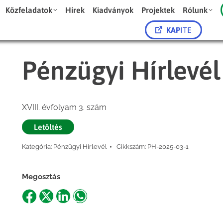
Közfeladatok
Hírek
Kiadványok
Projektek
Rólunk
KAP
ITE
Pénzügyi Hírlevél
XVIII. évfolyam 3. szám
Letöltés
Kategória:
Pénzügyi Hírlevél
Cikkszám:
PH-2025-03-1
Megosztás
Share
Share
Share
Share
on
on
on
on