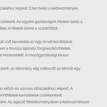
dőszakához képest. Ezen belül a kedvezményes
sökkent. Az egyéni gazdaságok hitelein belül a
dtek. A hitelek zöme a szántóföldi
al volt kevesebb az egy évvel korábbinál.
ben a hosszú lejáratú forgóeszközhitelek
at részesedett. A mezőgazdasági társas
nt, az állomány alig változott az elmúlt egy
az előző év azonos időszakához képest. A
rinthitelek kamatainak csökkenését.
égére. Az ágazat hitelállományában a kedvezményes