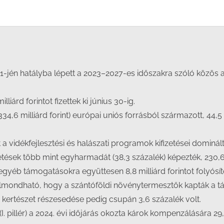
Facebook
X
LinkedIn
WhatsApp
1-jén hatályba lépett a 2023–2027-es időszakra szóló közös 
iárd forintot fizettek ki június 30-ig.
4,6 milliárd forint) európai uniós forrásból származott, 44,5 s
 a vidékfejlesztési és halászati programok kifizetései dominá
etések több mint egyharmadát (38,3 százalék) képezték, 230,6 mi
egyéb támogatásokra együttesen 8,8 milliárd forintot folyósít
mondható, hogy a szántóföldi növénytermesztők kapták a tám
a kertészet részesedése pedig csupán 3,6 százalék volt.
. pillér) a 2024. évi időjárás okozta károk kompenzálására 29,8