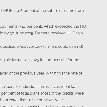
nt (HUF 334.6 billion) of the subsidies came from
 payments (51.1 per cent), which exceeded the HUF
 paid by 30 June 2025. Farmers received HUF 55.0
ubsidies, while livestock farmers could use 17.6
eligible farmers in 2025 to compensate for the
er of the previous year. Within this the rate of
he loans to individual farms, investment loans
per cent of total loans. Most of the credits were
lion lower than in the previous year.
ease was caused mainly by the long-term working