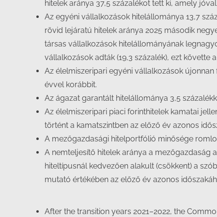
hitelek aránya 37,5 százalékot tett ki, amely jó
Az egyéni vállalkozások hitelállománya 13,7 száza
rövid lejáratú hitelek aránya 2025 második negye
társas vállalkozások hitelállományának legnagy
vállalkozások adták (19,3 százalék), ezt követte 
Az élelmiszeripari egyéni vállalkozások újonnan fe
évvel korábbit.
Az ágazat garantált hitelállománya 3,5 százalé
Az élelmiszeripari piaci forinthitelek kamatai j
történt a kamatszintben az előző év azonos idősz
A mezőgazdasági hitelportfólió minősége roml
A nemteljesítő hitelek aránya a mezőgazdaság al
hiteltípusnál kedvezően alakult (csökkent) a szó
mutató értékében az előző év azonos időszakáh
After the transition years 2021–2022, the Common