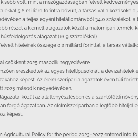
val kisebb volt, mint a mezőgazdaságban felvett kedvezményes 
lékkal 5,6 milliárd forintra bővült, a társas vállalkozásoké 0,
dévében a teljes egyéni hitelállományból 34,0 százalékot, a tá
obb részét a kiemelt alágazatok közül a malomipari termék,
a húsfeldolgozás alágazat (16,9 százalékkal).
lvett hiteleinek összege 0,2 milliárd forinttal, a társas vállal
kkal csökkent 2025 második negyedévére.
ellemzően ereszkedtek az egyes hiteltípusoknál, a devizahitele
akához képest. Az élelmiszeripari alágazatok éven túli forint
ott 2025 második negyedévében.
ágazatai közül az állattenyésztésben és a szántóföldi növén
ban forgó ágazatban. Az élelmiszeriparban a legtöbb hiteljell
oz képest.
 Agricultural Policy for the period 2023–2027 entered into fo