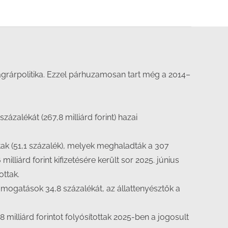
agrárpolitika. Ezzel párhuzamosan tart még a 2014–
zázalékát (267,8 milliárd forint) hazai
ltak (51,1 százalék), melyek meghaladták a 307
lliárd forint kifizetésére került sor 2025. június
ottak.
ogatások 34,8 százalékát, az állattenyésztők a
 milliárd forintot folyósítottak 2025-ben a jogosult