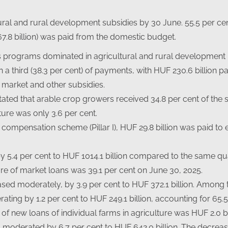
tural and rural development subsidies by 30 June. 55.5 per ce
.8 billion) was paid from the domestic budget.
s programs dominated in agricultural and rural development
n a third (38.3 per cent) of payments, with HUF 230.6 billion
in market and other subsidies.
tated that arable crop growers received 34.8 per cent of the s
ture was only 3.6 per cent.
 compensation scheme (Pillar I), HUF 29.8 billion was paid to 
5.4 per cent to HUF 1014.1 billion compared to the same quart
re of market loans was 39.1 per cent on June 30, 2025.
sed moderately, by 3.9 per cent to HUF 372.1 billion. Among t
ting by 1.2 per cent to HUF 249.1 billion, accounting for 65.5 
f new loans of individual farms in agriculture was HUF 2.0 bil
es moderated by 6.7 per cent to HUF 642.0 billion. The decr