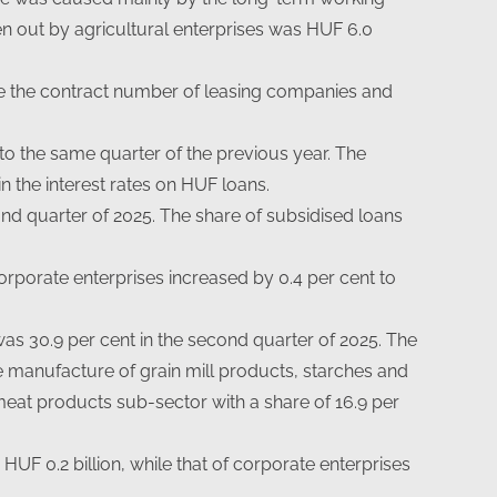
en out by agricultural enterprises was HUF 6.0
me the contract number of leasing companies and
to the same quarter of the previous year. The
in the interest rates on HUF loans.
ond quarter of 2025. The share of subsidised loans
orporate enterprises increased by 0.4 per cent to
t was 30.9 per cent in the second quarter of 2025. The
he manufacture of grain mill products, starches and
eat products sub-sector with a share of 16.9 per
HUF 0.2 billion, while that of corporate enterprises