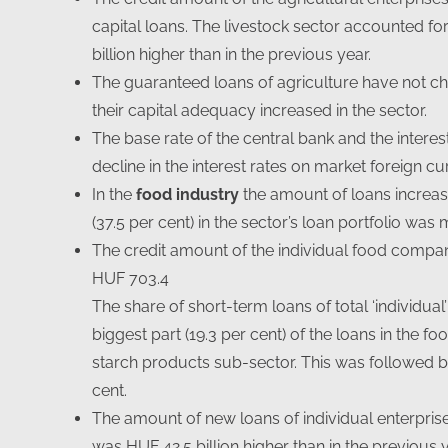
capital loans. The livestock sector accounted fo
billion higher than in the previous year.
The guaranteed loans of agriculture have not c
their capital adequacy increased in the sector.
The base rate of the central bank and the intere
decline in the interest rates on market foreign c
In the
food industry
the amount of loans increase
(37.5 per cent) in the sector’s loan portfolio was
The credit amount of the individual food compani
HUF 703.4
The share of short-term loans of total ‘individual
biggest part (19.3 per cent) of the loans in the 
starch products sub-sector. This was followed b
cent.
The amount of new loans of individual enterprises
was HUF 42.5 billion higher than in the previous y