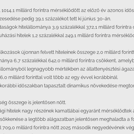
l 1014,1 milliárd forintra mérséklődött az előző év azonos i
szesedése pedig 39,1 százalékot tett ki június 30-án.
ok hitelállománya 3,9 százalékkal 372,1 milliárd forintra c
zási hitelek 1,2 százalékkal 249,1 milliárd forintra mérséklő
ások újonnan felvett hiteleinek összege 2,0 milliárd forintt
ánya 6,7 százalékkal 642,0 milliárd forintra csökkent, amely
elállományból legnagyobb mértékben az állattenyésztési ágaz
,0 milliárd forinttal volt több az egy évvel korábbinál.
orábbi időszakban tapasztalt dinamikus növekedése megtorpa
ég összege is jelentősen nőtt.
gi hitelek nagy részének kamatlábai egyaránt mérséklődtek 
sökkenése a legtöbb alágazatban jelentősen meghaladta a fo
al 709,0 milliárd forintra nőtt 2025 második negyedévének v