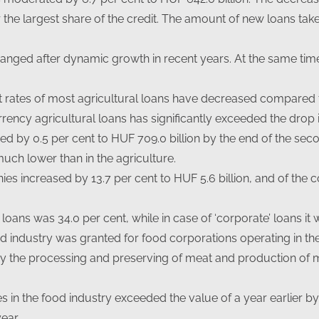
r the largest share of the credit. The amount of new loans tak
hanged after dynamic growth in recent years. At the same ti
st rates of most agricultural loans have decreased compared 
urrency agricultural loans has significantly exceeded the drop 
d by 0.5 per cent to HUF 709.0 billion by the end of the sec
 much lower than in the agriculture.
es increased by 13.7 per cent to HUF 5.6 billion, and of the c
’ loans was 34.0 per cent, while in case of ‘corporate’ loans i
food industry was granted for food corporations operating in t
y the processing and preserving of meat and production of m
 in the food industry exceeded the value of a year earlier by 
ear.