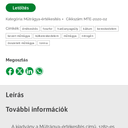
Letöltés
Kategória:
Műtrágya-értékesítés
Cikkszám:
MTE-2020-02
Címkék:
értékesítés
foszfor
hatóanyagsúly
kálium
kereskedelem
kevert műtrágya
külkereskedelem
műtrágya
nitrogén
összetett műtrágya
tonna
Megosztás
Share
Share
Share
Share
on
on
on
on
Facebook
X
LinkedIn
WhatsApp
Leírás
További információk
A kiadvány a Műtrágya-értékesítés című, 1282-es