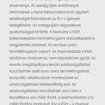
eredménye. Az adatgyűjtés eredményei
informálnak a hazai felhasználásról és egyben
lehetőséget biztosítanak az EU-s igények
kielégítésére. Az adatgyűjtés negyedéves
gyakorisággal történik. A kiadvány a KSH
külkereskedelmi termékforgalmi statisztikájából is
megjelentet adatokat. Az európai uniós
termékforgalom export- és importadatait a KSH
kérdőíves módszerrel, nem teljeskörűen gyűjti. Az
évente megállapításra kerülő adatszolgáltatási
küszöbérték alatti éves uniós termékforgalmat
bonyolító vállalkozások mentesülnek az
adatszolgáltatási kötelezettség alól. Az
adatszolgáltatási küszöbérték 2017-ben a
kiszállításra 100 millió forint, a beérkezésekre 170
millió forintra módosult. Így a KSH – a magyar