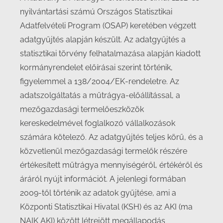
nyilvántartási számú Országos Statisztikai
Adatfelvételi Program (OSAP) keretében végzett
adatgyűjtés alapján készült. Az adatgyűjtés a
statisztikai törvény felhatalmazása alapján kiadott
kormányrendelet előírásai szerint történik,
figyelemmel a 138/2004/EK-rendeletre. Az
adatszolgáltatás a műtrágya-előállítással, a
mezőgazdasági termelőeszközök
kereskedelmével foglalkozó vállalkozások
számára kötelező. Az adatgyűjtés teljes körű, és a
közvetlenül mezőgazdasági termelők részére
értékesített műtrágya mennyiségéről, értékéről és
áráról nyújt információt. A jelenlegi formában
2009-től történik az adatok gyűjtése, ami a
Központi Statisztikai Hivatal (KSH) és az AKI (ma
NAIK AKI) között létrejött megállapodás