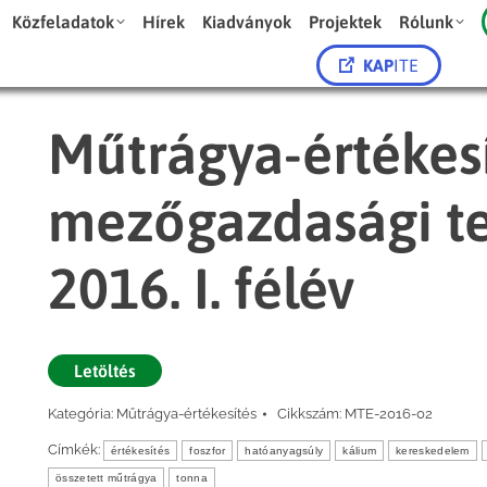
Közfeladatok
Hírek
Kiadványok
Projektek
Rólunk
KAP
ITE
Műtrágya-értékes
mezőgazdasági t
2016. I. félév
Letöltés
Kategória:
Műtrágya-értékesítés
Cikkszám:
MTE-2016-02
Címkék:
értékesítés
foszfor
hatóanyagsúly
kálium
kereskedelem
összetett műtrágya
tonna