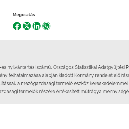
Megosztás
Share
Share
Share
Share
on
on
on
on
Facebook
X
LinkedIn
WhatsApp
-es nyilvántartási számú, Országos Statisztikai Adatgyűjtés
örvény felhatalmazása alapján kiadott Kormány rendelet előírá
állítással, a mezőgazdasági termelő eszköz kereskedelemmel 
azdasági termelők részére értékesített műtrágya mennyiségéről