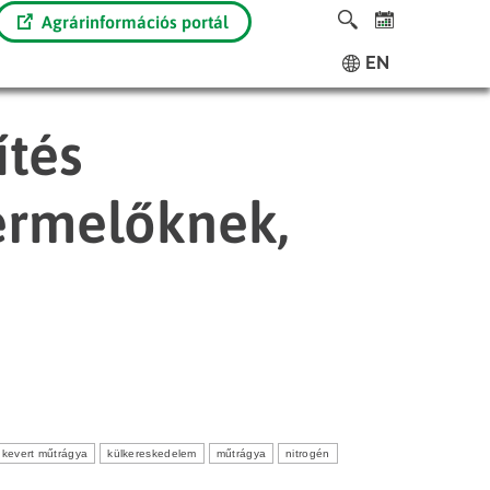
Agrárinformációs portál
EN
ítés
ermelőknek,
kevert műtrágya
külkereskedelem
műtrágya
nitrogén